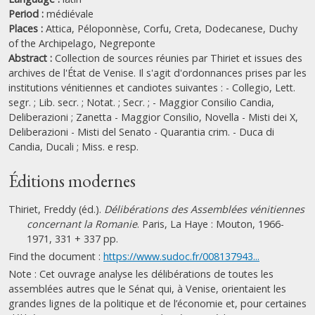
Period :
médiévale
Places :
Attica,
Péloponnèse,
Corfu,
Creta,
Dodecanese,
Duchy
of the Archipelago,
Negreponte
Abstract :
Collection de sources réunies par Thiriet et issues des
archives de l'État de Venise. Il s'agit d'ordonnances prises par les
institutions vénitiennes et candiotes suivantes : - Collegio, Lett.
segr. ; Lib. secr. ; Notat. ; Secr. ; - Maggior Consilio Candia,
Deliberazioni ; Zanetta - Maggior Consilio, Novella - Misti dei X,
Deliberazioni - Misti del Senato - Quarantia crim. - Duca di
Candia, Ducali ; Miss. e resp.
Éditions modernes
Thiriet, Freddy (éd.).
Délibérations des Assemblées vénitiennes
concernant la Romanie
. Paris, La Haye : Mouton, 1966-
1971, 331 + 337 pp.
Find the document :
https://www.sudoc.fr/008137943...
Note : Cet ouvrage analyse les délibérations de toutes les
assemblées autres que le Sénat qui, à Venise, orientaient les
grandes lignes de la politique et de l’économie et, pour certaines