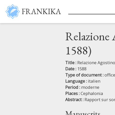
Skip to main content
FRANKIKA
Relazione
1588)
Title :
Relazione Agostin
Date :
1588
Type of document :
offic
Language :
italien
Period :
moderne
Places :
Cephalonia
Abstract :
Rapport sur so
Manuscrits