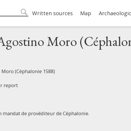
Main navigation
Written sources
Map
Archaeologic
search
 Agostino Moro (Céphalo
o Moro (Céphalonie 1588)
er report
n mandat de provéditeur de Céphalonie.