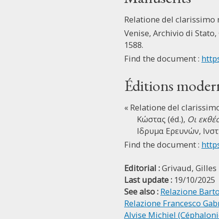
Relatione del clarissimo 
Venise, Archivio di Stato, 
1588.
Find the document :
http
Éditions moder
« Relatione del clarissim
Κώστας (éd.),
Οι εκθέ
Ιδρυμα Ερευνών, Ινστ
Find the document :
http
Editorial :
Grivaud, Gilles
Last update :
19/10/2025
See also :
Relazione Bart
Relazione Francesco Gabr
Alvise Michiel (Céphaloni