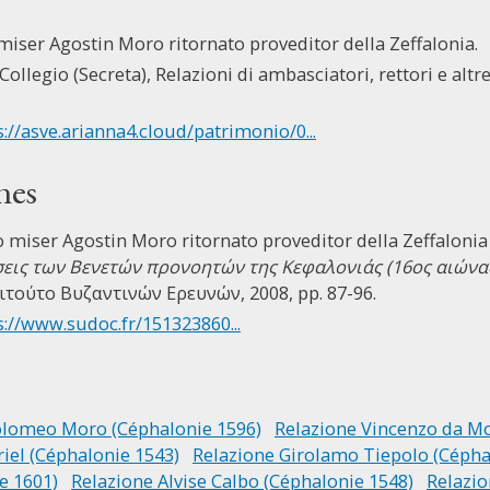
miser Agostin Moro ritornato proveditor della Zeffalonia.
Collegio (Secreta), Relazioni di ambasciatori, rettori e altre 
s://asve.arianna4.cloud/patrimonio/0...
nes
o miser Agostin Moro ritornato proveditor della Zeffalonia 
σεις των Βενετών προνοητών της Κεφαλονιάς (16ος αιώνα
ιτούτο Βυζαντινών Ερευνών, 2008, pp. 87-96.
s://www.sudoc.fr/151323860...
olomeo Moro (Céphalonie 1596)
Relazione Vincenzo da Mo
iel (Céphalonie 1543)
Relazione Girolamo Tiepolo (Cépha
e 1601)
Relazione Alvise Calbo (Céphalonie 1548)
Relazio