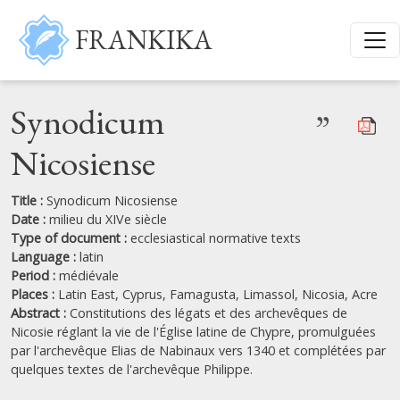
Skip to main content
FRANKIKA
Synodicum
”
Nicosiense
Title :
Synodicum Nicosiense
Date :
milieu du XIVe siècle
Type of document :
ecclesiastical normative texts
Language :
latin
Period :
médiévale
Places :
Latin East,
Cyprus,
Famagusta,
Limassol,
Nicosia,
Acre
Abstract :
Constitutions des légats et des archevêques de
Nicosie réglant la vie de l'Église latine de Chypre, promulguées
par l'archevêque Elias de Nabinaux vers 1340 et complétées par
quelques textes de l'archevêque Philippe.