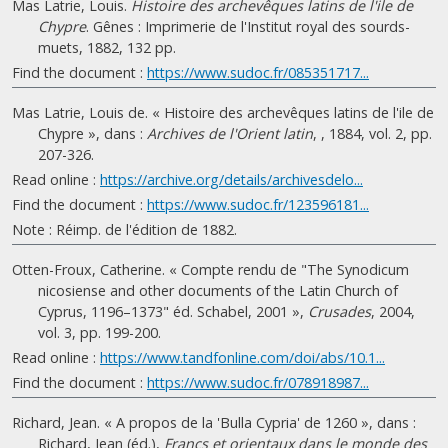
Mas Latrie, Louis.
Histoire des archevêques latins de l'ile de
Chypre
. Gênes : Imprimerie de l'Institut royal des sourds-
muets, 1882, 132 pp.
Find the document :
https://www.sudoc.fr/085351717...
Mas Latrie, Louis de. « Histoire des archevêques latins de l'ile de
Chypre », dans :
Archives de l'Orient latin
, , 1884, vol. 2, pp.
207-326.
Read online :
https://archive.org/details/archivesdelo...
Find the document :
https://www.sudoc.fr/123596181...
Note : Réimp. de l'édition de 1882.
Otten-Froux, Catherine. « Compte rendu de "The Synodicum
nicosiense and other documents of the Latin Church of
Cyprus, 1196–1373" éd. Schabel, 2001 »,
Crusades
, 2004,
vol. 3, pp. 199-200.
Read online :
https://www.tandfonline.com/doi/abs/10.1...
Find the document :
https://www.sudoc.fr/078918987...
Richard, Jean. « A propos de la 'Bulla Cypria' de 1260 », dans :
Richard, Jean (éd.),
Francs et orientaux dans le monde des