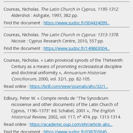
Coureas, Nicholas.
The Latin Church in Cyprus, 1195-1312
.
Aldershot : Ashgate, 1997, 382 pp.
Find the document :
https://www.sudoc.fr/004434099...
Coureas, Nicholas.
The Latin Church in Cyprus: 1313-1378
.
Nicosie : Cyprus Research Centre, 2010, 557 pp.
Find the document :
https://www.sudoc.fr/149863004...
Coureas, Nicholas. « Latin provincial synods of the Thirteenth
Century as a means of promoting ecclesiastical discipline
and doctrinal uniformity »,
Annuarium Historiae
Conciliorum
, 2000, vol. 32/1, pp. 82-105.
Read online :
https://brill.com/view/journals/ahc/32/1...
Edbury, Peter W. « Compte rendu de "The Synodicum
nicosiense and other documents of the Latin Church of
Cyprus, 1196–1373" éd. Schabel, 2001 »,
The English
Historical Review
, 2002, vol. 117, n° 474, pp. 1313-1314.
Read online :
https://academic.oup.com/ehr/article-abs...
Find the document :
https://www.sudoc.fr/038703645...