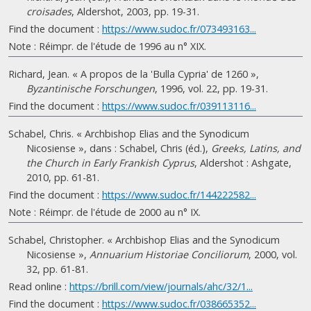
croisades
, Aldershot, 2003, pp. 19-31.
Find the document :
https://www.sudoc.fr/073493163...
Note : Réimpr. de l'étude de 1996 au n° XIX.
Richard, Jean. « A propos de la 'Bulla Cypria' de 1260 »,
Byzantinische Forschungen
, 1996, vol. 22, pp. 19-31.
Find the document :
https://www.sudoc.fr/039113116...
Schabel, Chris. « Archbishop Elias and the Synodicum
Nicosiense », dans : Schabel, Chris (éd.),
Greeks, Latins, and
the Church in Early Frankish Cyprus
, Aldershot : Ashgate,
2010, pp. 61-81.
Find the document :
https://www.sudoc.fr/144222582...
Note : Réimpr. de l'étude de 2000 au n° IX.
Schabel, Christopher. « Archbishop Elias and the Synodicum
Nicosiense »,
Annuarium Historiae Conciliorum
, 2000, vol.
32, pp. 61-81.
Read online :
https://brill.com/view/journals/ahc/32/1...
Find the document :
https://www.sudoc.fr/038665352...