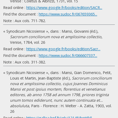
Venise : Coletus & Albrizzi, 1731, vol. 15
Read online :
https://www.google.fr/books/edition/SACR...
Find the document :
https://www.sudoc.fr/067659365...
Note : Aux cols. 711-782.
« Synodicum Nicosiense », dans : Mansi, Giovanni (éd.),
Sacrorum conciliorum nova et amplissima collectio
,
Venise, 1784, vol. 26
Read online :
https://www.google.fr/books/edition/Sacr...
Find the document :
https://www.sudoc.fr/066607337...
Note : Aux cols. 311-382.
« Synodicum Nicosiense », dans : Mansi, Gian Domenico, Petit,
Louis et Martin, Jean-Baptiste (éd.),
Sacrorum conciliorum
nova et amplissima collectio, cujus Joannes Dominicus
Mansi et post ipsius mortem, florentius et venetianus
editores, ab anno 1758 ad annum 1798, priores triginta
unum tomos ediderunt, nunc autem continuata et…
absoluluta
, Paris - Florence : H. Welter - A. Zatta, 1903, vol.
26
Read online :
https://gallica.bnf.fr/ark:/12148/bpt6k5...