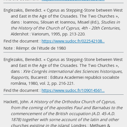
Englezakis, Benedict. « Cyprus as Stepping-Stone between West
and East in the Age of the Crusades. The Two Churches »,
dans : Ioannou, Silouan et Ioannou, Misael (éd.),
Studies in
the History of the Church of Cyprus, 4th - 20th Centuries
,
Aldershot : Variorum, 1995, pp. 213-220.
Find the document :
https://www.sudoc.fr/022542108...
Note : Réimpr. de l'étude de 1980
Englezakis, Benedict. « Cyprus as Stepping-Stone between West
and East in the Age of the Crusades. The Two Churches »,
dans :
XVe Congrès international des Sciences historiques,
Rapports
, Bucarest : Editura Academiei republicii socialiste
românia, 1980, vol. 2, pp. 216-221.
Find the document :
https://www.sudoc.fr/109014561...
Hackett, John.
A History of the Orthodox Church of Cyprus,
from the coming of the apostles Paul and Barnabas to the
commencement of the British occupation (A.D. 45-A.D.
1878) together with sorne account of the latin and other
churches existing in the island
. Londres : Methuen &