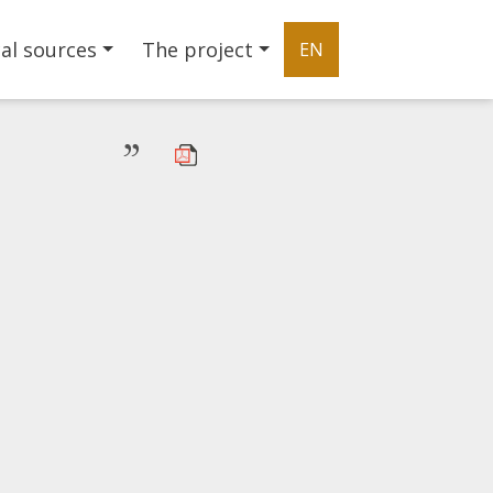
al sources
The project
EN
”