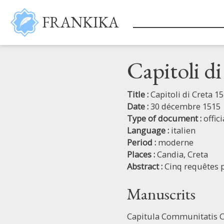
Skip to main content
FRANKIKA
Capitoli d
Title :
Capitoli di Creta 1
Date :
30 décembre 1515
Type of document :
offic
Language :
italien
Period :
moderne
Places :
Candia,
Creta
Abstract :
Cinq requêtes p
Manuscrits
Capitula Communitatis C