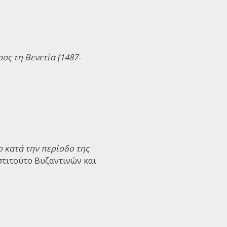
ος τη Βενετία (1487-
 κατά την περίοδο της
Ινστιτούτο Βυζαντινών και