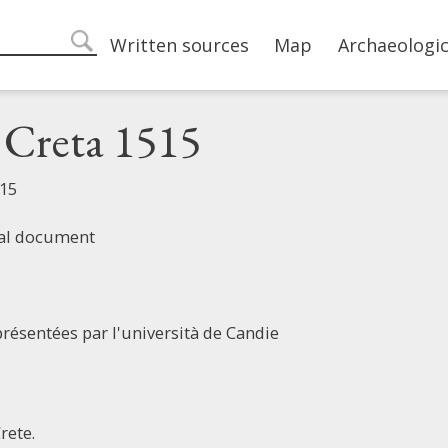
Main navigation
Written sources
Map
Archaeologic
search
i Creta 1515
515
ial document
résentées par l'università de Candie
rete.