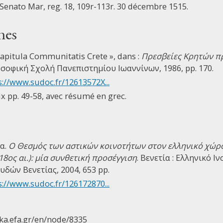
, Senato Mar, reg. 18, 109r-113r. 30 décembre 1515.
nes
apitula Communitatis Crete », dans :
Πρεσβείες Κρητών πρ
λοσοφική Σχολή Πανεπιστημίου Ιωαννίνων, 1986, pp. 170.
s://www.sudoc.fr/12613572X...
ux pp. 49-58, avec résumé en grec.
α.
Ο Θεσμός των αστικών κοινοτήτων στον ελληνικό χώρο
18ος αι.): μία συνθετική προσέγγιση
. Βενετία : Ελληνικό 
δών Βενετίας, 2004, 653 pp.
s://www.sudoc.fr/126172870...
ika.efa.gr/en/node/8335