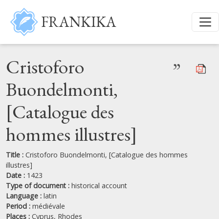
Skip to main content
FRANKIKA
Cristoforo
”
Buondelmonti,
[Catalogue des
hommes illustres]
Title :
Cristoforo Buondelmonti, [Catalogue des hommes
illustres]
Date :
1423
Type of document :
historical account
Language :
latin
Period :
médiévale
Places :
Cyprus,
Rhodes