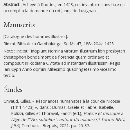
Abstract :
Achevé à Rhodes, en 1423, cet inventaire sans titre est
accompli à la demande du roi Janus de Lusignan.
Manuscrits
[Catalogue des hommes illustres].
Rimini, Biblioteca Gambalunga, Sc-Ms 47, 188r-204v. 1423.
Note : Incipit : Incipiunt Nomina virorum Illustrium libri presbyteri
christophori bondelmont de florencia quem ordinavit et
composuit in Rodiana Civitate ad instantiam illustrissimi Regis
Iani Cypri Anno domini Millesimo quadringetesimo vicesimo
tercio.
Études
Grivaud, Gilles. « Résonances humanistes à la cour de Nicosie
(1411-1423) », dans : Dumas, Gisèle et Fabre, Isabelle,
Polizzi, Gilles et Thoraval, Fanch (éd.),
Poésie et musique à
l'âge de l'"Ars subtilior": autour du manuscrit Torino BNU,
J.II.9
, Turnhout : Brepols, 2021, pp. 25-37.