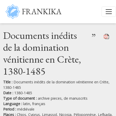
Skip to main content
FRANKIKA
Documents inédits
”
de la domination
vénitienne en Crète,
1380-1485
Title :
Documents inédits de la domination vénitienne en Crète,
1380-1485
Date :
1380-1485
Type of document :
archive pieces,
de manuscrits
Language :
latin,
français
Period :
médiévale
Places :
Chios,
Cyprus,
Limassol,
Nicosia,
Péloponnèse,
Lefkada,