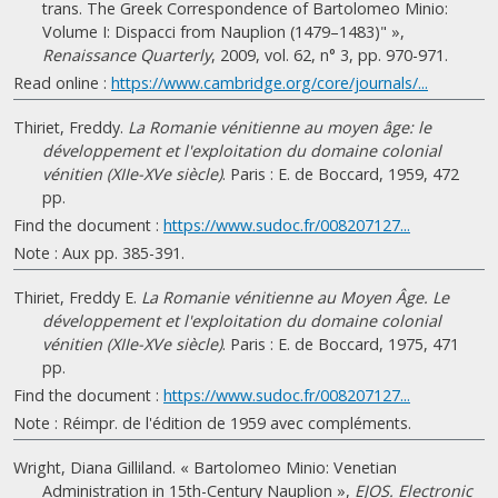
trans. The Greek Correspondence of Bartolomeo Minio:
Volume I: Dispacci from Nauplion (1479–1483)" »,
Renaissance Quarterly
, 2009, vol. 62, n° 3, pp. 970-971.
Read online :
https://www.cambridge.org/core/journals/...
Thiriet, Freddy.
La Romanie vénitienne au moyen âge: le
développement et l'exploitation du domaine colonial
vénitien (XIIe-XVe siècle)
. Paris : E. de Boccard, 1959, 472
pp.
Find the document :
https://www.sudoc.fr/008207127...
Note : Aux pp. 385-391.
Thiriet, Freddy E.
La Romanie vénitienne au Moyen Âge. Le
développement et l'exploitation du domaine colonial
vénitien (XIIe-XVe siècle)
. Paris : E. de Boccard, 1975, 471
pp.
Find the document :
https://www.sudoc.fr/008207127...
Note : Réimpr. de l'édition de 1959 avec compléments.
Wright, Diana Gilliland. « Bartolomeo Minio: Venetian
Administration in 15th-Century Nauplion »,
EJOS. Electronic