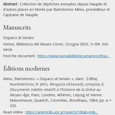
Abstract :
Collection de dépêches envoyées depuis Nauplie et
d'autres places en Morée par Bartolomeo Minio, provéditeur et
Capitaine de Nauplie.
Manuscrits
Dispacci al Senato.
Venise, Biblioteca del Museo Correr, Cicogna 2653, 1r-69r. XVe
siècle.
Find the document :
https://www.nuovabibliotecamanoscritta.i...
Éditions modernes
Minio, Bartolomeo. « Dispacci al Senato », dans : Σάθας
Κωνσταντίνος Ν. (éd.),
Μνημεία ελληνικής ιστορίας 6.
Documents inédits relatifs à l'histoire de la Grèce au
Moyen Âge
, Paris, Londres, Athènes, Leipzig et Vienne :
Maisonneuve, Quaritch, Coromilas, Brockhaus, 1884, pp. iv +
333.
Read online :
https://anemi.lib.uoc.gr/search/?dtab=m&...