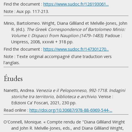
Find the document :
https://www.sudoc.fr/126193061...
Note : Aux pp. 117-213.
Minio, Bartolomeo. Wright, Diana Gilliland et Melville-Jones, John
R. (éd.).
The Greek Correspondence of Bartolomeo Minio:
Volume I: Dispacci from Nauplion (1479–1483)
. Padoue :
Unipress, 2008, xxxviii + 318 pp.
Find the document :
https://www.sudoc.fr/147301270...
Note : Texte original accompagné d'une traduction vers
l'anglais.
Études
Nanetti, Andrea.
Venezia e il Peloponneso, 992-1718. Indagini
storiche tra territorio, biblioteca e archivio
. Venise :
Edizioni Ca’ Foscari, 2021, 230 pp.
Read online :
http://doi.org/10.30687/978-88-6969-544-...
O'Connell, Monique. « Compte rendu de "Diana Gilliland Wright
and John R. Melville-Jones, eds., and Diana Gilliland Wright,