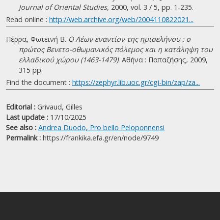
Journal of Oriental Studies
, 2000, vol. 3 / 5, pp. 1-235.
Read online :
http://web.archive.org/web/2004110822021...
Πέρρα, Φωτεινή Β.
Ο Λέων εναντίον της ημισελήνου : ο
πρώτος Βενετο-οθωμανικός πόλεμος και η κατάληψη του
ελλαδικού χώρου (1463-1479)
. Αθήνα : Παπαζήσης, 2009,
315 pp.
Find the document :
https://zephyr.lib.uoc.gr/cgi-bin/zap/za...
Editorial :
Grivaud, Gilles
Last update :
17/10/2025
See also :
Andrea Duodo, Pro bello Peloponnensi
Permalink :
https://frankika.efa.gr/en/node/9749