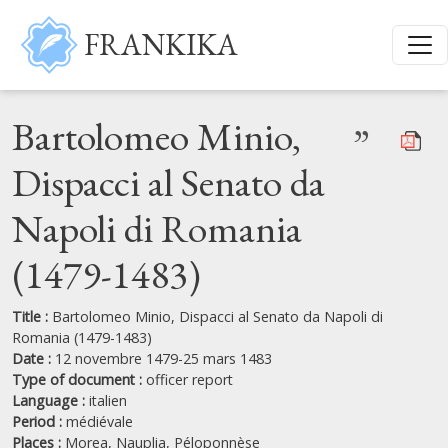
Skip to main content
FRANKIKA
Bartolomeo Minio,
”
Dispacci al Senato da
Napoli di Romania
(1479-1483)
Title :
Bartolomeo Minio, Dispacci al Senato da Napoli di
Romania (1479-1483)
Date :
12 novembre 1479-25 mars 1483
Type of document :
officer report
Language :
italien
Period :
médiévale
Places :
Morea,
Nauplia,
Péloponnèse