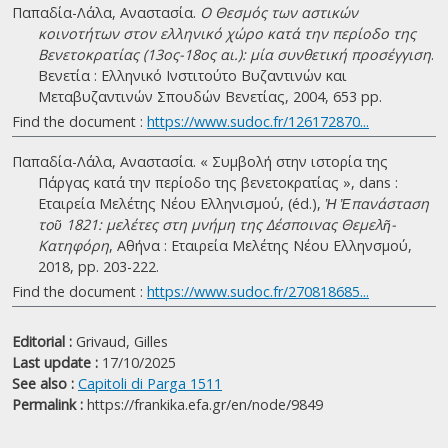
Παπαδία-Λάλα, Αναστασία.
Ο Θεσμός των αστικών
κοινοτήτων στον ελληνικό χώρο κατά την περίοδο της
Βενετοκρατίας (13ος-18ος αι.): μία συνθετική προσέγγιση
.
Βενετία : Ελληνικό Ινστιτούτο Βυζαντινών και
Μεταβυζαντινών Σπουδών Βενετίας, 2004, 653 pp.
Find the document :
https://www.sudoc.fr/126172870...
Παπαδία-Λάλα, Αναστασία. « Συμβολή στην ιστορία της
Πάργας κατά την περίοδο της βενετοκρατίας », dans :
Εταιρεία Μελέτης Νέου Ελληνισμού, (éd.),
Ἡ Ἐπανάσταση
τοῦ 1821: μελέτες στη μνήμη της Δέσποινας Θεμελῆ-
Κατηφόρη
, Αθήνα : Εταιρεία Μελέτης Νέου Ελληνσμού,
2018, pp. 203-222.
Find the document :
https://www.sudoc.fr/270818685...
Editorial :
Grivaud, Gilles
Last update :
17/10/2025
See also :
Capitoli di Parga 1511
Permalink :
https://frankika.efa.gr/en/node/9849