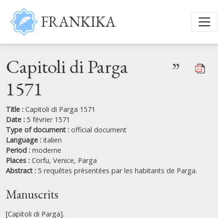
Skip to main content
FRANKIKA
Capitoli di Parga
”
1571
Title :
Capitoli di Parga 1571
Date :
5 février 1571
Type of document :
official document
Language :
italien
Period :
moderne
Places :
Corfu,
Venice,
Parga
Abstract :
5 requêtes présentées par les habitants de Parga.
Manuscrits
[Capitoli di Parga].