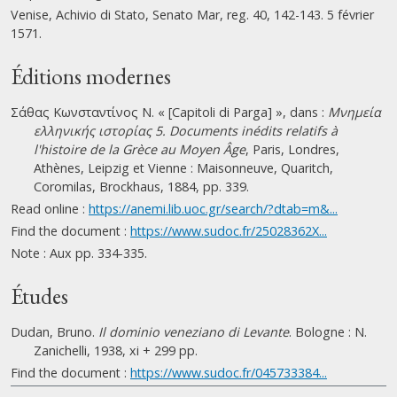
Venise, Achivio di Stato, Senato Mar, reg. 40, 142-143. 5 février
1571.
Éditions modernes
Σάθας Κωνσταντίνος Ν. « [Capitoli di Parga] », dans :
Μνημεία
ελληνικής ιστορίας 5. Documents inédits relatifs à
l'histoire de la Grèce au Moyen Âge
, Paris, Londres,
Athènes, Leipzig et Vienne : Maisonneuve, Quaritch,
Coromilas, Brockhaus, 1884, pp. 339.
Read online :
https://anemi.lib.uoc.gr/search/?dtab=m&...
Find the document :
https://www.sudoc.fr/25028362X...
Note : Aux pp. 334-335.
Études
Dudan, Bruno.
Il dominio veneziano di Levante
. Bologne : N.
Zanichelli, 1938, xi + 299 pp.
Find the document :
https://www.sudoc.fr/045733384...