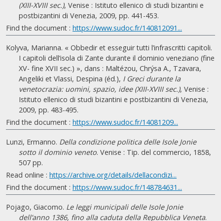
(XIII-XVIII sec.)
, Venise : Istituto ellenico di studi bizantini e
postbizantini di Venezia, 2009, pp. 441-453.
Find the document :
https://www.sudoc.fr/140812091...
Kolyva, Marianna. « Obbedir et esseguir tutti l’infrascritti capitoli.
I capitoli dell’isola di Zante durante il dominio veneziano (fine
XV- fine XVII sec.) », dans : Maltézou, Chrýsa A., Tzavara,
Angeliki et Vlassi, Despina (éd.),
I Greci durante la
venetocrazia: uomini, spazio, idee (XIII-XVIII sec.)
, Venise :
Istituto ellenico di studi bizantini e postbizantini di Venezia,
2009, pp. 483-495.
Find the document :
https://www.sudoc.fr/14081209...
Lunzi, Ermanno.
Della condizione politica delle Isole Jonie
sotto il dominio veneto
. Venise : Tip. del commercio, 1858,
507 pp.
Read online :
https://archive.org/details/dellacondizi...
Find the document :
https://www.sudoc.fr/148784631...
Pojago, Giacomo.
Le leggi municipali delle Isole Jonie
dell’anno 1386, fino alla caduta della Repubblica Veneta
.