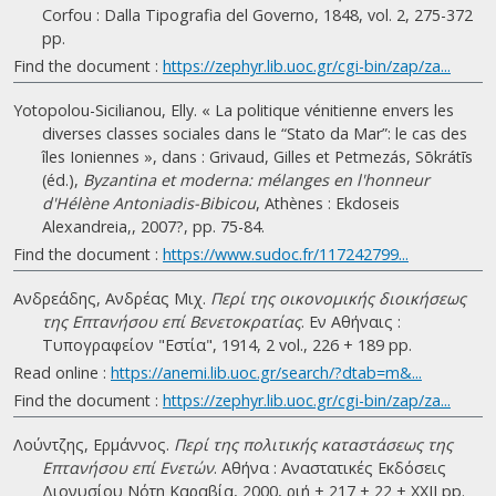
Corfou : Dalla Tipografia del Governo, 1848, vol. 2, 275-372
pp.
Find the document :
https://zephyr.lib.uoc.gr/cgi-bin/zap/za...
Yotopolou-Sicilianou, Elly. « La politique vénitienne envers les
diverses classes sociales dans le “Stato da Mar”: le cas des
îles Ioniennes », dans : Grivaud, Gilles et Petmezás, Sōkrátīs
(éd.),
Byzantina et moderna: mélanges en l'honneur
d'Hélène Antoniadis-Bibicou
, Athènes : Ekdoseis
Alexandreia,, 2007?, pp. 75-84.
Find the document :
https://www.sudoc.fr/117242799...
Ανδρεάδης, Ανδρέας Μιχ.
Περί της οικονομικής διοικήσεως
της Επτανήσου επί Βενετοκρατίας
. Eν Αθήναις :
Τυπογραφείον "Εστία", 1914, 2 vol., 226 + 189 pp.
Read online :
https://anemi.lib.uoc.gr/search/?dtab=m&...
Find the document :
https://zephyr.lib.uoc.gr/cgi-bin/zap/za...
Λούντζης, Ερμάννος.
Περί της πολιτικής καταστάσεως της
Επτανήσου επί Ενετών
. Αθήνα : Αναστατικές Εκδόσεις
Διονυσίου Νότη Καραβία, 2000, ριή + 217 + 22 + ΧΧΙΙ pp.