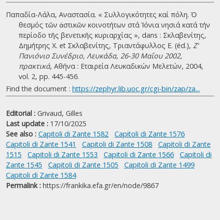
Παπαδία-Λάλα, Αναστασία. « Συλλογικότητες καί πόλη. Ὁ
θεσµός τῶν ἀστικῶν κοινοτήτων στά Ἰόνια νησιά κατά τήν
περίοδο τῆς βενετικῆς κυριαρχίας », dans : Σκλαβενίτης,
Δημήτρης Χ. et Σκλαβενίτης, Τριαντάφυλλος Ε. (éd.),
Ζ'
Πανιόνιο Συνέδριο, Λευκάδα, 26-30 Μαΐου 2002,
πρακτικά
, Αθήνα : Εταιρεία Λευκαδικών Μελετών, 2004,
vol. 2, pp. 445-456.
Find the document :
https://zephyr.lib.uoc.gr/cgi-bin/zap/za...
Editorial :
Grivaud, Gilles
Last update :
17/10/2025
See also :
Capitoli di Zante 1582
Capitoli di Zante 1576
Capitoli di Zante 1541
Capitoli di Zante 1508
Capitoli di Zante
1515
Capitoli di Zante 1553
Capitoli di Zante 1566
Capitoli di
Zante 1545
Capitoli di Zante 1505
Capitoli di Zante 1499
Capitoli di Zante 1584
Permalink :
https://frankika.efa.gr/en/node/9867