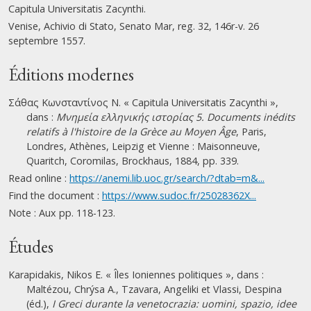
Capitula Universitatis Zacynthi.
Venise, Achivio di Stato, Senato Mar, reg. 32, 146r-v. 26
septembre 1557.
Éditions modernes
Σάθας Κωνσταντίνος Ν. « Capitula Universitatis Zacynthi »,
dans :
Μνημεία ελληνικής ιστορίας 5. Documents inédits
relatifs à l'histoire de la Grèce au Moyen Âge
, Paris,
Londres, Athènes, Leipzig et Vienne : Maisonneuve,
Quaritch, Coromilas, Brockhaus, 1884, pp. 339.
Read online :
https://anemi.lib.uoc.gr/search/?dtab=m&...
Find the document :
https://www.sudoc.fr/25028362X...
Note : Aux pp. 118-123.
Études
Karapidakis, Nikos E. « Îles Ioniennes politiques », dans :
Maltézou, Chrýsa A., Tzavara, Angeliki et Vlassi, Despina
(éd.),
I Greci durante la venetocrazia: uomini, spazio, idee