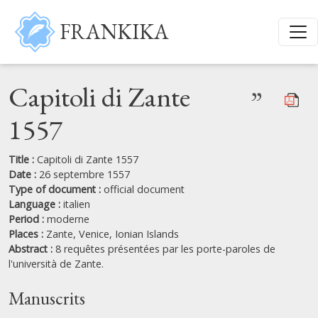
Skip to main content
FRANKIKA
Capitoli di Zante
”
1557
Title :
Capitoli di Zante 1557
Date :
26 septembre 1557
Type of document :
official document
Language :
italien
Period :
moderne
Places :
Zante,
Venice,
Ionian Islands
Abstract :
8 requêtes présentées par les porte-paroles de
l'università de Zante.
Manuscrits