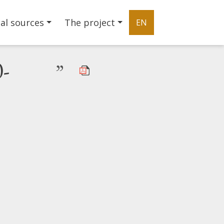
al sources
The project
EN
0-
”