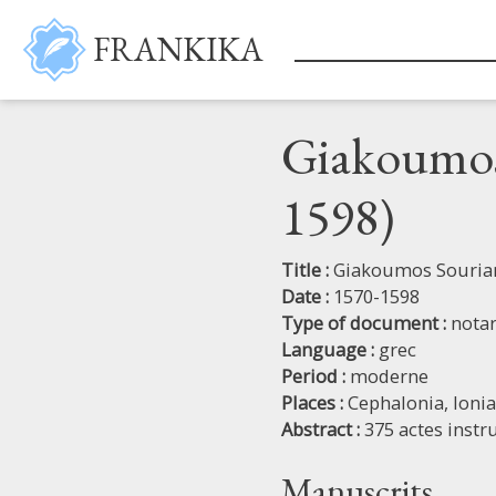
Skip to main content
FRANKIKA
Giakoumos 
1598)
Title :
Giakoumos Sourian
Date :
1570-1598
Type of document :
notar
Language :
grec
Period :
moderne
Places :
Cephalonia,
Ionia
Abstract :
375 actes inst
Manuscrits