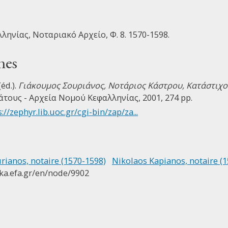
ηνίας, Νοταριακό Αρχείο, Φ. 8. 1570-1598.
nes
éd.).
Γιάκουμος Σουριάνος, Nοτάριος Kάστρου, Kατάστιχο
άτους - Αρχεία Νομού Κεφαλληνίας, 2001, 274 pp.
://zephyr.lib.uoc.gr/cgi-bin/zap/za...
ianos, notaire (1570-1598)
Nikolaos Kapianos, notaire (
ika.efa.gr/en/node/9902