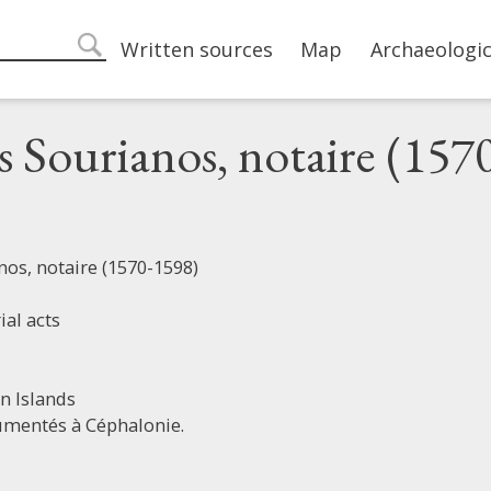
Main navigation
Written sources
Map
Archaeologic
search
Sourianos, notaire (157
os, notaire (1570-1598)
ial acts
n Islands
rumentés à Céphalonie.