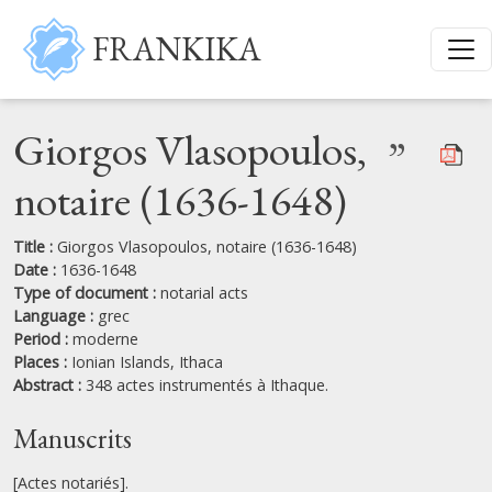
Skip to main content
FRANKIKA
Giorgos Vlasopoulos,
”
notaire (1636-1648)
Title :
Giorgos Vlasopoulos, notaire (1636-1648)
Date :
1636-1648
Type of document :
notarial acts
Language :
grec
Period :
moderne
Places :
Ionian Islands,
Ithaca
Abstract :
348 actes instrumentés à Ithaque.
Manuscrits
[Actes notariés].