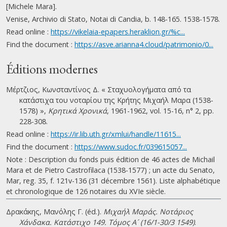
[Michele Mara].
Venise, Archivio di Stato, Notai di Candia, b. 148-165. 1538-1578.
Read online :
https://vikelaia-epapers.heraklion.gr/%c...
Find the document :
https://asve.arianna4.cloud/patrimonio/0...
Éditions modernes
Μέρτζιος, Κωνσταντίνος Δ. « Σταχυολογήματα από τα
κατάστιχα του νοταρίου της Κρήτης Μιχαήλ Μαρα (1538-
1578) »,
Κρητικά Χρονικά
, 1961-1962, vol. 15-16, n° 2, pp.
228-308.
Read online :
https://ir.lib.uth.gr/xmlui/handle/11615...
Find the document :
https://www.sudoc.fr/039615057...
Note : Description du fonds puis édition de 46 actes de Michail
Mara et de Pietro Castrofilaca (1538-1577) ; un acte du Senato,
Mar, reg. 35, f. 121v-136 (31 décembre 1561). Liste alphabétique
et chronologique de 126 notaires du XVIe siècle.
Δρακάκης, Μανόλης Γ. (éd.).
Μιχαήλ Μαράς. Νοτάριος
Χάνδακα. Κατάστιχο 149. Τόμος Α´ (16/1-30/3 1549)
.