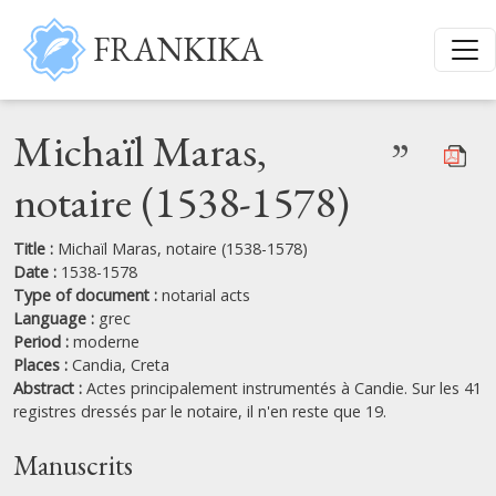
Skip to main content
FRANKIKA
Michaïl Maras,
”
notaire (1538-1578)
Title :
Michaïl Maras, notaire (1538-1578)
Date :
1538-1578
Type of document :
notarial acts
Language :
grec
Period :
moderne
Places :
Candia,
Creta
Abstract :
Actes principalement instrumentés à Candie. Sur les 41
registres dressés par le notaire, il n'en reste que 19.
Manuscrits