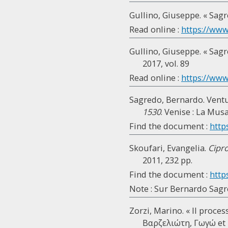
Gullino, Giuseppe. « Sagr
Read online :
https://www.
Gullino, Giuseppe. « Sagr
2017, vol. 89
Read online :
https://www.
Sagredo, Bernardo. Ventur
1530
. Venise : La Musa
Find the document :
http
Skoufari, Evangelia.
Cipro
2011, 232 pp.
Find the document :
http
Note : Sur Bernardo Sagred
Zorzi, Marino. « Il proce
Βαρζελιώτη, Γωγώ et 