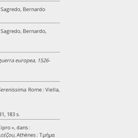
: Sagredo, Bernardo
: Sagredo, Bernardo,
a guerra europea, 1526-
 Serenissima
. Rome : Viella,
1, 183 s.
pro », dans :
λτέζου
, Athènes : Τμήμα