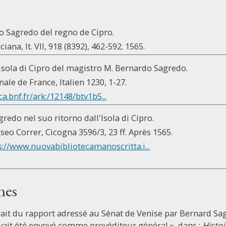
do Sagredo del regno de Cipro.
ana, It. VII, 918 (8392), 462-592. 1565.
 isola di Cipro del magistro M. Bernardo Sagredo.
ale de France, Italien 1230, 1-27.
ca.bnf.fr/ark:/12148/btv1b5...
redo nel suo ritorno dall'Isola di Cipro.
seo Correr, Cicogna 3596/3, 23 ff. Après 1565.
s://www.nuovabibliotecamanoscritta.i...
nes
rait du rapport adressé au Sénat de Venise par Bernard Sa
 avait été envoyé comme provéditeur général », dans :
Histoi