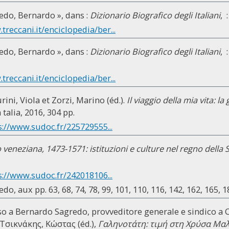
edo, Bernardo », dans :
Dizionario Biografico degli Italiani
, 
treccani.it/enciclopedia/ber...
edo, Bernardo », dans :
Dizionario Biografico degli Italiani
, 
treccani.it/enciclopedia/ber...
ini, Viola et Zorzi, Marino (éd.).
Il viaggio della mia vita: l
 talia, 2016, 304 pp.
s://www.sudoc.fr/225729555...
 veneziana, 1473-1571: istituzioni e culture nel regno della
s://www.sudoc.fr/242018106...
o, aux pp. 63, 68, 74, 78, 99, 101, 110, 116, 142, 162, 165, 18
sso a Bernardo Sagredo, provveditore generale e sindico a Ci
Τσικνάκης, Κώστας (éd.),
Γαληνοτάτη: τιμή στη Χρύσα Μα