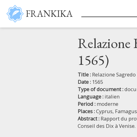
Skip to main content
FRANKIKA
Relazione 
1565)
Title :
Relazione Sagredo 
Date :
1565
Type of document :
docu
Language :
italien
Period :
moderne
Places :
Cyprus,
Famagus
Abstract :
Rapport du pro
Conseil des Dix à Venise.