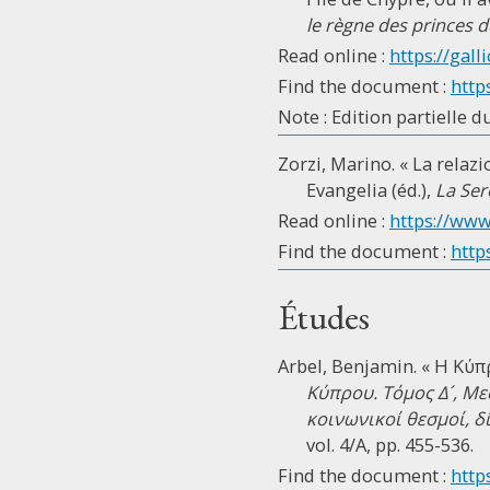
le règne des princes 
Read online :
https://galli
Find the document :
http
Note : Edition partielle d
Zorzi, Marino. « La relaz
Evangelia (éd.),
La Ser
Read online :
https://www
Find the document :
http
Études
Arbel, Benjamin. « H Κύ
Κύπρου. Τόμος Δ´, Με
κοινωνικοί θεσμοί, δ
vol. 4/A, pp. 455-536.
Find the document :
http