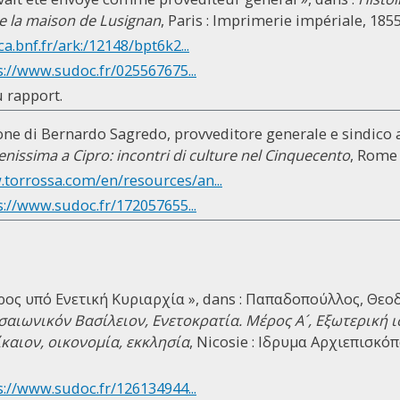
de la maison de Lusignan
, Paris : Imprimerie impériale, 1855,
ca.bnf.fr/ark:/12148/bpt6k2...
s://www.sudoc.fr/025567675...
u rapport.
ione di Bernardo Sagredo, provveditore generale e sindico a 
enissima a Cipro: incontri di culture nel Cinquecento
, Rome 
.torrossa.com/en/resources/an...
s://www.sudoc.fr/172057655...
προς υπό Ενετική Κυριαρχία », dans : Παπαδοπούλλος, Θεοδ
σαιωνικόν Βασίλειον, Ενετοκρατία. Μέρος Α´, Εξωτερική ισ
ίκαιον, οικονομία, εκκλησία
, Nicosie : Ιδρυμα Αρχιεπισκό
s://www.sudoc.fr/126134944...