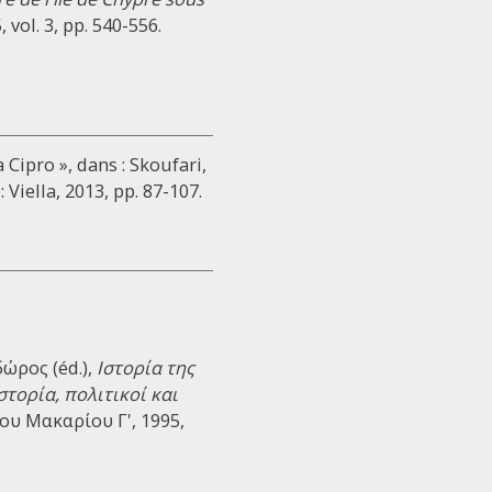
 vol. 3, pp. 540-556.
Cipro », dans : Skoufari,
: Viella, 2013, pp. 87-107.
ώρος (éd.),
Ιστορία της
τορία, πολιτικοί και
που Μακαρίου Γ', 1995,