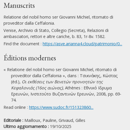
Manuscrits
Relatione del nobil homo ser Giovanni Michiel, ritornato di
proveditor dalla Ceffalonia.
Venise, Archivio di Stato, Collegio (Secreta), Relazioni di
ambasciatori, rettori e altre cariche, b. 83, 1r-8v. 1582.
Find the document :
https://asve.arianna4.cloud/patrimonio/0...
Éditions modernes
« Relatione del nobil homo ser Giovanni Michiel, ritornato di
proveditor dalla Ceffalonia », dans : Τσικνάκης, Κώστας
(éd.),
Οι εκθέσεις των Βενετών προνοητών της
Κεφαλονιάς (16ος αιώνας)
, Athènes : Εθνικό Ιδρυμα
Ερευνών, Ινστιτούτο Βυζαντινών Ερευνών, 2008, pp. 69-
74.
Read online :
https://www.sudoc.fr/151323860...
Editoriale :
Mailloux, Pauline,
Grivaud, Gilles
Ultimo aggiornamento :
19/10/2025