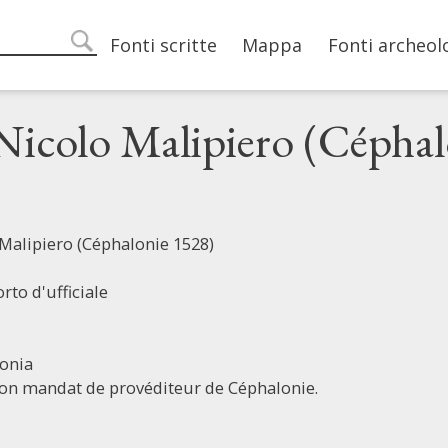
Main navigation
Fonti scritte
Mappa
Fonti archeol
search
Nicolo Malipiero (Céphal
Malipiero (Céphalonie 1528)
rto d'ufficiale
lonia
on mandat de provéditeur de Céphalonie.