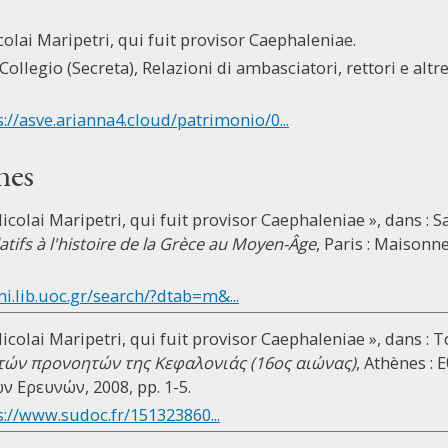
icolai Maripetri, qui fuit provisor Caephaleniae.
Collegio (Secreta), Relazioni di ambasciatori, rettori e altre 
s://asve.arianna4.cloud/patrimonio/0...
nes
 Nicolai Maripetri, qui fuit provisor Caephaleniae », dans : S
tifs à l'histoire de la Grèce au Moyen-Âge
, Paris : Maisonne
mi.lib.uoc.gr/search/?dtab=m&...
 Nicolai Maripetri, qui fuit provisor Caephaleniae », dans : 
ετών προνοητών της Κεφαλονιάς (16ος αιώνας)
, Athènes :
 Ερευνών, 2008, pp. 1-5.
s://www.sudoc.fr/151323860...