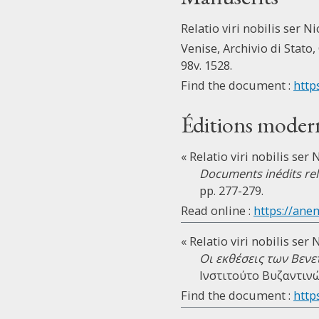
Relatio viri nobilis ser N
Venise, Archivio di Stato, 
98v. 1528.
Find the document :
http
Éditions moder
« Relatio viri nobilis ser
Documents inédits rela
pp. 277-279.
Read online :
https://ane
« Relatio viri nobilis ser
Οι εκθέσεις των Βεν
Ινστιτούτο Βυζαντινών
Find the document :
http