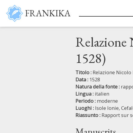
Salta al contenuto principale
FRANKIKA
Relazione 
1528)
Titolo :
Relazione Nicolo 
Data :
1528
Natura della fonte :
rappo
Lingua :
italien
Periodo :
moderne
Luoghi :
Isole Ionie,
Cefa
Riassunto :
Rapport sur s
Manuscrits