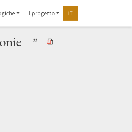
ogiche
il progetto
IT
onie
”