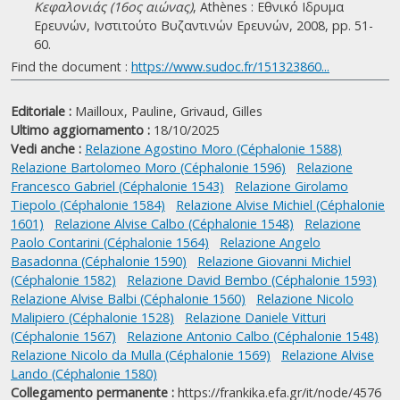
Κεφαλονιάς (16ος αιώνας)
, Athènes : Εθνικό Ιδρυμα
Ερευνών, Ινστιτούτο Βυζαντινών Ερευνών, 2008, pp. 51-
60.
Find the document :
https://www.sudoc.fr/151323860...
Editoriale :
Mailloux, Pauline,
Grivaud, Gilles
Ultimo aggiornamento :
18/10/2025
Vedi anche :
Relazione Agostino Moro (Céphalonie 1588)
Relazione Bartolomeo Moro (Céphalonie 1596)
Relazione
Francesco Gabriel (Céphalonie 1543)
Relazione Girolamo
Tiepolo (Céphalonie 1584)
Relazione Alvise Michiel (Céphalonie
1601)
Relazione Alvise Calbo (Céphalonie 1548)
Relazione
Paolo Contarini (Céphalonie 1564)
Relazione Angelo
Basadonna (Céphalonie 1590)
Relazione Giovanni Michiel
(Céphalonie 1582)
Relazione David Bembo (Céphalonie 1593)
Relazione Alvise Balbi (Céphalonie 1560)
Relazione Nicolo
Malipiero (Céphalonie 1528)
Relazione Daniele Vitturi
(Céphalonie 1567)
Relazione Antonio Calbo (Céphalonie 1548)
Relazione Nicolo da Mulla (Céphalonie 1569)
Relazione Alvise
Lando (Céphalonie 1580)
Collegamento permanente :
https://frankika.efa.gr/it/node/4576