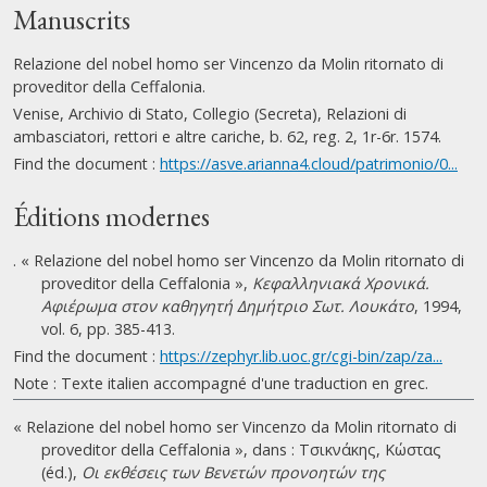
Manuscrits
Relazione del nobel homo ser Vincenzo da Molin ritornato di
proveditor della Ceffalonia.
Venise, Archivio di Stato, Collegio (Secreta), Relazioni di
ambasciatori, rettori e altre cariche, b. 62, reg. 2, 1r-6r. 1574.
Find the document :
https://asve.arianna4.cloud/patrimonio/0...
Éditions modernes
. « Relazione del nobel homo ser Vincenzo da Molin ritornato di
proveditor della Ceffalonia »,
Κεφαλληνιακά Χρονικά.
Αφιέρωμα στον καθηγητή Δημήτριο Σωτ. Λουκάτο
, 1994,
vol. 6, pp. 385-413.
Find the document :
https://zephyr.lib.uoc.gr/cgi-bin/zap/za...
Note : Texte italien accompagné d'une traduction en grec.
« Relazione del nobel homo ser Vincenzo da Molin ritornato di
proveditor della Ceffalonia », dans : Τσικνάκης, Κώστας
(éd.),
Οι εκθέσεις των Βενετών προνοητών της