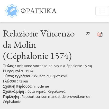
Παράκαμψη προς το κυρίως περιεχόμενο
ΦΡΑΓΚΙΚΑ
Relazione Vincenzo
”
da Molin
(Céphalonie 1574)
Τίτλος :
Relazione Vincenzo da Molin (Céphalonie 1574)
Ημερομηνία :
1574
Τύπος εγγράφου :
έκθεση αξιωματικού
Γλώσσα :
italien
Σχετική περίοδος :
moderne
Σχετικά μέρη :
Ιόνια νησιά,
Κεφαλονιά
Περίληψη :
Rapport sur son mandat de provéditeur de
Céphalonie.