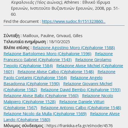
Κεφαλονιάς (16ος αιώνας)
, Athènes : Εθνικό Ιδρυμα
Ερευνών, Ινστιτούτο Βυζαντινών Ερευνών, 2008, pp. 51-
60.
Find the document :
https://www.sudoc.fr/151323860...
Σύνταξη :
Mailloux, Pauline,
Grivaud, Gilles
Τελευταία ενημέρωση :
18/10/2025
Βλέπε επίσης :
Relazione Agostino Moro (Céphalonie 1588)
Relazione Bartolomeo Moro (Céphalonie 1596)
Relazione
Francesco Gabriel (Céphalonie 1543)
Relazione Girolamo
Tiepolo (Céphalonie 1584)
Relazione Alvise Michiel (Céphalonie
1601)
Relazione Alvise Calbo (Céphalonie 1548)
Relazione
Paolo Contarini (Céphalonie 1564)
Relazione Angelo
Basadonna (Céphalonie 1590)
Relazione Giovanni Michiel
(Céphalonie 1582)
Relazione David Bembo (Céphalonie 1593)
Relazione Alvise Balbi (Céphalonie 1560)
Relazione Nicolo
Malipiero (Céphalonie 1528)
Relazione Daniele Vitturi
(Céphalonie 1567)
Relazione Antonio Calbo (Céphalonie 1548)
Relazione Nicolo da Mulla (Céphalonie 1569)
Relazione Alvise
Lando (Céphalonie 1580)
Μόνιμος σύνδεσμος :
https://frankika.efa.gr/el/node/4576