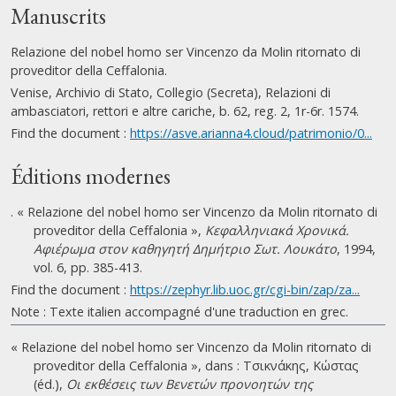
Manuscrits
Relazione del nobel homo ser Vincenzo da Molin ritornato di
proveditor della Ceffalonia.
Venise, Archivio di Stato, Collegio (Secreta), Relazioni di
ambasciatori, rettori e altre cariche, b. 62, reg. 2, 1r-6r. 1574.
Find the document :
https://asve.arianna4.cloud/patrimonio/0...
Éditions modernes
. « Relazione del nobel homo ser Vincenzo da Molin ritornato di
proveditor della Ceffalonia »,
Κεφαλληνιακά Χρονικά.
Αφιέρωμα στον καθηγητή Δημήτριο Σωτ. Λουκάτο
, 1994,
vol. 6, pp. 385-413.
Find the document :
https://zephyr.lib.uoc.gr/cgi-bin/zap/za...
Note : Texte italien accompagné d'une traduction en grec.
« Relazione del nobel homo ser Vincenzo da Molin ritornato di
proveditor della Ceffalonia », dans : Τσικνάκης, Κώστας
(éd.),
Οι εκθέσεις των Βενετών προνοητών της