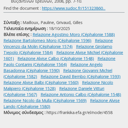
Βυζαντινών Ερευνών, 2008, pp. 7-10.
Find the document :
https://www.sudoc.fr/151323860...
Σύνταξη :
Mailloux, Pauline,
Grivaud, Gilles
Τελευταία ενημέρωση :
18/10/2025
Βλέπε επίσης :
Relazione Agostino Moro (Céphalonie 1588)
Relazione Bartolomeo Moro (Céphalonie 1596)
Relazione
Vincenzo da Molin (Céphalonie 1574)
Relazione Girolamo
Tiepolo (Céphalonie 1584)
Relazione Alvise Michiel (Céphalonie
1601)
Relazione Alvise Calbo (Céphalonie 1548)
Relazione
Paolo Contarini (Céphalonie 1564)
Relazione Angelo
Basadonna (Céphalonie 1590)
Relazione Giovanni Michiel
(Céphalonie 1582)
Relazione David Bembo (Céphalonie 1593)
Relazione Alvise Balbi (Céphalonie 1560)
Relazione Nicolo
Malipiero (Céphalonie 1528)
Relazione Daniele Vitturi
(Céphalonie 1567)
Relazione Antonio Calbo (Céphalonie 1548)
Relazione Nicolo da Mulla (Céphalonie 1569)
Relazione Alvise
Lando (Céphalonie 1580)
Μόνιμος σύνδεσμος :
https://frankika.efa.gr/el/node/4558