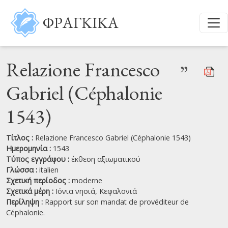
Παράκαμψη προς το κυρίως περιεχόμενο
ΦΡΑΓΚΙΚΑ
Relazione Francesco
”
Gabriel (Céphalonie
1543)
Τίτλος :
Relazione Francesco Gabriel (Céphalonie 1543)
Ημερομηνία :
1543
Τύπος εγγράφου :
έκθεση αξιωματικού
Γλώσσα :
italien
Σχετική περίοδος :
moderne
Σχετικά μέρη :
Ιόνια νησιά,
Κεφαλονιά
Περίληψη :
Rapport sur son mandat de provéditeur de
Céphalonie.