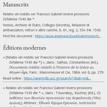
Manuscrits
Relatio viri nobilis ser Francisci Gabriel reversi provisoris
Zefalenia 1543 die *.
Venise, Archivio di Stato, Collegio (Secreta), Relazioni di
ambasciatori, rettori e altre cariche, b. 61, reg. 2, 33v-34r. 1543.
Find the document :
https://asve.arianna4.cloud/patrimonio/0...
Éditions modernes
« [Relatio viri nobilis ser Francisci Gabriel reversi provisoris
Zefalenia 1543 die *] », dans : Sathas, Constantinos (éd.),
Documents inédits relatifs à l'histoire de la Grèce au
Moyen-Âge
, Paris : Maisonneuve et Cie, 1884, vol. 6, pp. 279.
Read online :
https://anemi.lib.uoc.gr/search/?dtab=m&...
« Relatio viri nobilis ser Francisci Gabriel reversi provisoris
Zefalenia 1543 die * », dans : Τσικνάκης, Κώστας (éd.),
Οι
εκθέσεις των Βενετών προνοητών της Κεφαλονιάς (16ος
αιώνας)
, Athènes : Εθνικό Ιδρυμα Ερευνών, Ινστιτούτο