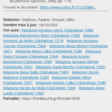
Βυζαντινών Ερευνών, 2008, pp. 7-10.
Trouver le document :
https://www.sudoc.fr/151323860...
Rédaction :
Mailloux, Pauline,
Grivaud, Gilles
Dernière mise à jour :
18/10/2025
Voir aussi :
Relazione Agostino Moro (Céphalonie 1588)
Relazione Bartolomeo Moro (Céphalonie 1596)
Relazione
Vincenzo da Molin (Céphalonie 1574)
Relazione Girolamo
Tiepolo (Céphalonie 1584)
Relazione Alvise Michiel (Céphalonie
1601)
Relazione Alvise Calbo (Céphalonie 1548)
Relazione
Paolo Contarini (Céphalonie 1564)
Relazione Angelo
Basadonna (Céphalonie 1590)
Relazione Giovanni Michiel
(Céphalonie 1582)
Relazione David Bembo (Céphalonie 1593)
Relazione Alvise Balbi (Céphalonie 1560)
Relazione Nicolo
Malipiero (Céphalonie 1528)
Relazione Daniele Vitturi
(Céphalonie 1567)
Relazione Antonio Calbo (Céphalonie 1548)
Relazione Nicolo da Mulla (Céphalonie 1569)
Relazione Alvise
Lando (Céphalonie 1580)
Permalien :
https://frankika.efa.gr/fr/node/4558