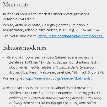
Manuscrits
Relatio viri nobilis ser Francisci Gabriel reversi provisoris
Zefalenia 1543 die *.
Venise, Archivio di Stato, Collegio (Secreta), Relazioni di
ambasciatori, rettori e altre cariche, b. 61, reg. 2, 33v-34r. 1543.
Trouver le document :
https://asve.arianna4.cloud/patrimonio/0...
Éditions modernes
« [Relatio viri nobilis ser Francisci Gabriel reversi provisoris
Zefalenia 1543 die *] », dans : Sathas, Constantinos (éd.),
Documents inédits relatifs à l'histoire de la Grèce au
Moyen-Âge
, Paris : Maisonneuve et Cie, 1884, vol. 6, pp. 279.
Voir en ligne :
https://anemi.lib.uoc.gr/search/?dtab=m&...
« Relatio viri nobilis ser Francisci Gabriel reversi provisoris
Zefalenia 1543 die * », dans : Τσικνάκης, Κώστας (éd.),
Οι
εκθέσεις των Βενετών προνοητών της Κεφαλονιάς (16ος
αιώνας)
, Athènes : Εθνικό Ιδρυμα Ερευνών, Ινστιτούτο