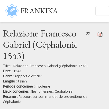
Aller au contenu principal
FRANKIKA
Relazione Francesco
”
Gabriel (Céphalonie
1543)
Titre :
Relazione Francesco Gabriel (Céphalonie 1543)
Date :
1543
Genre :
rapport d'officier
Langue :
italien
Période concernée :
moderne
Lieux concernés :
îles Ioniennes,
Céphalonie
Résumé :
Rapport sur son mandat de provéditeur de
Céphalonie.