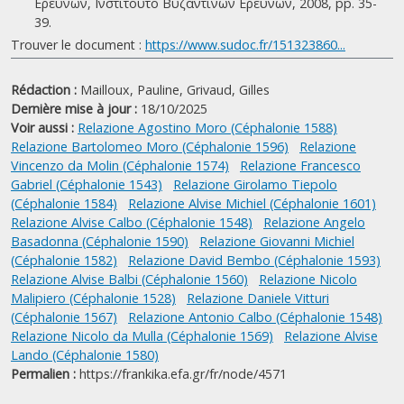
Ερευνών, Ινστιτούτο Βυζαντινών Ερευνών, 2008, pp. 35-
39.
Trouver le document :
https://www.sudoc.fr/151323860...
Rédaction :
Mailloux, Pauline,
Grivaud, Gilles
Dernière mise à jour :
18/10/2025
Voir aussi :
Relazione Agostino Moro (Céphalonie 1588)
Relazione Bartolomeo Moro (Céphalonie 1596)
Relazione
Vincenzo da Molin (Céphalonie 1574)
Relazione Francesco
Gabriel (Céphalonie 1543)
Relazione Girolamo Tiepolo
(Céphalonie 1584)
Relazione Alvise Michiel (Céphalonie 1601)
Relazione Alvise Calbo (Céphalonie 1548)
Relazione Angelo
Basadonna (Céphalonie 1590)
Relazione Giovanni Michiel
(Céphalonie 1582)
Relazione David Bembo (Céphalonie 1593)
Relazione Alvise Balbi (Céphalonie 1560)
Relazione Nicolo
Malipiero (Céphalonie 1528)
Relazione Daniele Vitturi
(Céphalonie 1567)
Relazione Antonio Calbo (Céphalonie 1548)
Relazione Nicolo da Mulla (Céphalonie 1569)
Relazione Alvise
Lando (Céphalonie 1580)
Permalien :
https://frankika.efa.gr/fr/node/4571