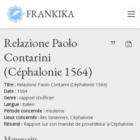
Aller au contenu principal
FRANKIKA
Relazione Paolo
”
Contarini
(Céphalonie 1564)
Titre :
Relazione Paolo Contarini (Céphalonie 1564)
Date :
1564
Genre :
rapport d'officier
Langue :
italien
Période concernée :
moderne
Lieux concernés :
îles Ioniennes,
Céphalonie
Résumé :
Rapport sur son mandat de provéditeur à Céphalonie.
Manuscrits