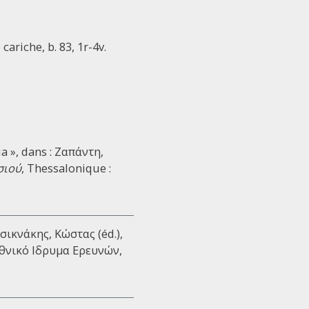
cariche, b. 83, 1r-4v.
a », dans : Ζαπάντη,
σιού
, Thessalonique :
Τσικνάκης, Κώστας (éd.),
 Εθνικό Ιδρυμα Ερευνών,