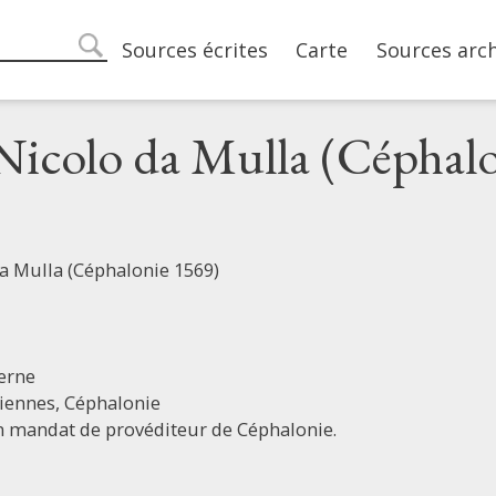
Main navigation
Sources écrites
Carte
Sources arc
search
Nicolo da Mulla (Céphal
a Mulla (Céphalonie 1569)
erne
niennes,
Céphalonie
n mandat de provéditeur de Céphalonie.