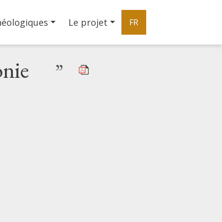
héologiques
Le projet
FR
onie
”