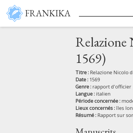
Aller au contenu principal
FRANKIKA
Relazione 
1569)
Titre :
Relazione Nicolo d
Date :
1569
Genre :
rapport d'officier
Langue :
italien
Période concernée :
mod
Lieux concernés :
îles Io
Résumé :
Rapport sur so
Manuscrits