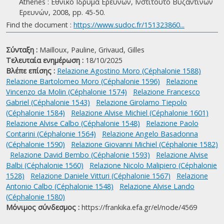
Athènes : Εθνικό Ιδρυμα Ερευνών, Ινστιτούτο Βυζαντινών
Ερευνών, 2008, pp. 45-50.
Find the document :
https://www.sudoc.fr/151323860...
Σύνταξη :
Mailloux, Pauline,
Grivaud, Gilles
Τελευταία ενημέρωση :
18/10/2025
Βλέπε επίσης :
Relazione Agostino Moro (Céphalonie 1588)
Relazione Bartolomeo Moro (Céphalonie 1596)
Relazione
Vincenzo da Molin (Céphalonie 1574)
Relazione Francesco
Gabriel (Céphalonie 1543)
Relazione Girolamo Tiepolo
(Céphalonie 1584)
Relazione Alvise Michiel (Céphalonie 1601)
Relazione Alvise Calbo (Céphalonie 1548)
Relazione Paolo
Contarini (Céphalonie 1564)
Relazione Angelo Basadonna
(Céphalonie 1590)
Relazione Giovanni Michiel (Céphalonie 1582)
Relazione David Bembo (Céphalonie 1593)
Relazione Alvise
Balbi (Céphalonie 1560)
Relazione Nicolo Malipiero (Céphalonie
1528)
Relazione Daniele Vitturi (Céphalonie 1567)
Relazione
Antonio Calbo (Céphalonie 1548)
Relazione Alvise Lando
(Céphalonie 1580)
Μόνιμος σύνδεσμος :
https://frankika.efa.gr/el/node/4569