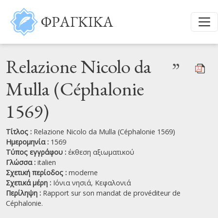
Παράκαμψη προς το κυρίως περιεχόμενο
ΦΡΑΓΚΙΚΑ
Relazione Nicolo da
”
Mulla (Céphalonie
1569)
Τίτλος :
Relazione Nicolo da Mulla (Céphalonie 1569)
Ημερομηνία :
1569
Τύπος εγγράφου :
έκθεση αξιωματικού
Γλώσσα :
italien
Σχετική περίοδος :
moderne
Σχετικά μέρη :
Ιόνια νησιά,
Κεφαλονιά
Περίληψη :
Rapport sur son mandat de provéditeur de
Céphalonie.