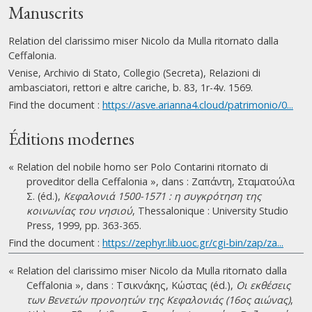
Manuscrits
Relation del clarissimo miser Nicolo da Mulla ritornato dalla
Ceffalonia.
Venise, Archivio di Stato, Collegio (Secreta), Relazioni di
ambasciatori, rettori e altre cariche, b. 83, 1r-4v. 1569.
Find the document :
https://asve.arianna4.cloud/patrimonio/0...
Éditions modernes
« Relation del nobile homo ser Polo Contarini ritornato di
proveditor della Ceffalonia », dans : Ζαπάντη, Σταματούλα
Σ. (éd.),
Κεφαλονιά 1500-1571 : η συγκρότηση της
κοινωνίας του νησιού
, Thessalonique : University Studio
Press, 1999, pp. 363-365.
Find the document :
https://zephyr.lib.uoc.gr/cgi-bin/zap/za...
« Relation del clarissimo miser Nicolo da Mulla ritornato dalla
Ceffalonia », dans : Τσικνάκης, Κώστας (éd.),
Οι εκθέσεις
των Βενετών προνοητών της Κεφαλονιάς (16ος αιώνας)
,