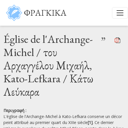
Παράκαμψη προς το κυρίως περιεχόμενο
ΦΡΑΓΚΙΚΑ
Église de l'Archange-
”
Michel / του
Αρχαγγέλου Μιχαήλ,
Kato-Lefkara / Κάτω
Λεύκαρα
Περιγραφή :
L'église de l'Archange-Michel à Kato-Lefkara conserve un décor
peint attribué au premier quart du XIIIe siècle
[1]
. Ce dernier