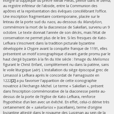
intègre la supplique du prêtre Mihail Pileas, peinte dans le
bèma
,
au registre inférieur de l'abside, entre la Communion des
apôtres et la représentation des évêques concélébrant l’office.
Une inscription fragmentaire contemporaine, placée sur le
linteau de la porte sud du
naos
, au-dessous du
Mandylion
,
commémore la mort de la diaconesse de Sakellari, survenu un 9
octobre. Le texte donnait l'année de son décès, mais l’état de
conservation ne permet plus de le lire. Si les fresques de Kato-
Lefkara s'inscrivent dans la tradition picturale byzantine
développée à Chypre avant la conquête franque de 1191, elles
présentent un motif iconographique d'avant-garde promu par le
haut clergé byzantin à la fin du XIIe siècle : l'image du
Melismos
figurant le Christ Enfant, complètement nu dans la patène, sans
le voile liturgique (
aër
). L'installation du siège épiscopal grec de
Limassol à Lefkara après le concordat de Famagouste en
1222
[2]
a pu favoriser l'apparition de cette iconographie
novatrice à l’Archange-Michel. Le terme « Sakellari », présent
dans l’inscription commémorative de la diaconesse peinte au-
dessus de la porte de l’église de Kato-Lefkara, renforce
l’hypothèse d’un lien avec un évêché. En effet, celui-ci dérive très
certainement de «
sakellarios
» (sacellaire), terme d'origine
byzantine attesté dans le royaume des Lusignan au sein de la