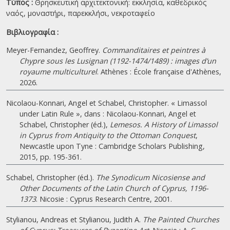
Τύπος :
Θρησκευτική αρχιτεκτονική: εκκλησία, καθεδρικός
ναός, μοναστήρι, παρεκκλήσι, νεκροταφείο
Βιβλιογραφία :
Meyer-Fernandez, Geoffrey.
Commanditaires et peintres à
Chypre sous les Lusignan (1192-1474/1489) : images d’un
royaume multiculturel
. Athènes : École française d'Athènes,
2026.
Nicolaou-Konnari, Angel et Schabel, Christopher. « Limassol
under Latin Rule », dans : Nicolaou-Konnari, Angel et
Schabel, Christopher (éd.),
Lemesos. A History of Limassol
in Cyprus from Antiquity to the Ottoman Conquest
,
Newcastle upon Tyne : Cambridge Scholars Publishing,
2015, pp. 195-361.
Schabel, Christopher (éd.).
The Synodicum Nicosiense and
Other Documents of the Latin Church of Cyprus, 1196-
1373
. Nicosie : Cyprus Research Centre, 2001.
Stylianou, Andreas et Stylianou, Judith A.
The Painted Churches