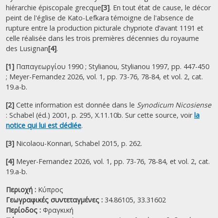
hiérarchie épiscopale grecque
[3]
. En tout état de cause, le décor
peint de l'église de Kato-Lefkara témoigne de l'absence de
rupture entre la production picturale chypriote d’avant 1191 et
celle réalisée dans les trois premières décennies du royaume
des Lusignan
[4]
.
[1]
Παπαγεωργίου 1990 ; Stylianou, Stylianou 1997, pp. 447-450
; Meyer-Fernandez 2026, vol. 1, pp. 73-76, 78-84, et vol. 2, cat.
19.a-b.
[2]
Cette information est donnée dans le
Synodicum Nicosiense
: Schabel (éd.) 2001, p. 295, X.11.10b. Sur cette source, voir
la
notice qui lui est dédiée
.
[3]
Nicolaou-Konnari, Schabel 2015, p. 262.
[4]
Meyer-Fernandez 2026, vol. 1, pp. 73-76, 78-84, et vol. 2, cat.
19.a-b.
Περιοχή :
Κύπρος
Γεωγραφικές συντεταγμένες :
34.86105, 33.31602
Περίοδος :
Φραγκική