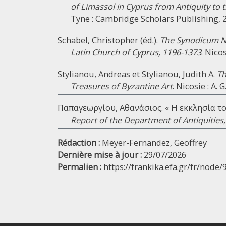
of Limassol in Cyprus from Antiquity t
Tyne : Cambridge Scholars Publishing, 2
Schabel, Christopher (éd.).
The Synodicum N
Latin Church of Cyprus, 1196-1373
. Nico
Stylianou, Andreas et Stylianou, Judith A.
Th
Treasures of Byzantine Art
. Nicosie : A.
Παπαγεωργίου, Αθανάσιος. « Η εκκλησία τ
Report of the Department of Antiquities
Rédaction :
Meyer-Fernandez, Geoffrey
Dernière mise à jour :
29/07/2026
Permalien :
https://frankika.efa.gr/fr/node/