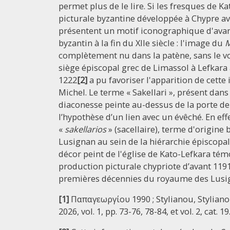
permet plus de le lire. Si les fresques de Ka
picturale byzantine développée à Chypre av
présentent un motif iconographique d'avan
byzantin à la fin du XIIe siècle : l'image du
M
complètement nu dans la patène, sans le voi
siège épiscopal grec de Limassol à Lefkar
1222
[2]
a pu favoriser l'apparition de cette
Michel. Le terme « Sakellari », présent dan
diaconesse peinte au-dessus de la porte de 
l’hypothèse d’un lien avec un évêché. En eff
«
sakellarios
» (sacellaire), terme d'origine
Lusignan au sein de la hiérarchie épiscopa
décor peint de l'église de Kato-Lefkara tém
production picturale chypriote d’avant 1191 
premières décennies du royaume des Lusi
[1]
Παπαγεωργίου 1990 ; Stylianou, Styliano
2026, vol. 1, pp. 73-76, 78-84, et vol. 2, cat. 19