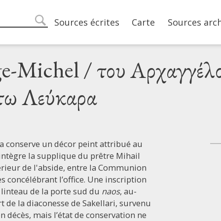
Main navigation
Sources écrites
Carte
Sources arc
search
nge-Michel / του Αρχαγγέ
τω Λεύκαρα
ra conserve un décor peint attribué au
 intègre la supplique du prêtre Mihail
férieur de l'abside, entre la Communion
s concélébrant l’office. Une inscription
linteau de la porte sud du
naos
, au-
 de la diaconesse de Sakellari, survenu
on décès, mais l’état de conservation ne