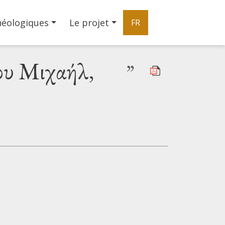
héologiques
Le projet
FR
λου Μιχαήλ,
”
|
©
Leaflet
Google
Église de l'Archange-Michel / του Αρχαγγέλου Μι
+
−