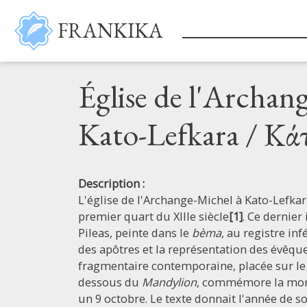
Aller au contenu principal
FRANKIKA
Église de l'Archa
Kato-Lefkara / Κά
Description :
L'église de l'Archange-Michel à Kato-Lefka
premier quart du XIIIe siècle
[1]
. Ce dernier
Pileas, peinte dans le
bèma
, au registre in
des apôtres et la représentation des évêque
fragmentaire contemporaine, placée sur le 
dessous du
Mandylion
, commémore la mort
un 9 octobre. Le texte donnait l'année de s