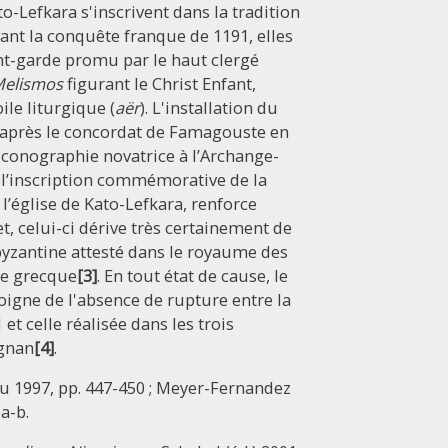
to-Lefkara s'inscrivent dans la tradition
ant la conquête franque de 1191, elles
t-garde promu par le haut clergé
elismos
figurant le Christ Enfant,
le liturgique (
aër
). L'installation du
a après le concordat de Famagouste en
 iconographie novatrice à l’Archange-
s l’inscription commémorative de la
l’église de Kato-Lefkara, renforce
et, celui-ci dérive très certainement de
 byzantine attesté dans le royaume des
le grecque
[3]
. En tout état de cause, le
oigne de l'absence de rupture entre la
et celle réalisée dans les trois
gnan
[4]
.
u 1997, pp. 447-450 ; Meyer-Fernandez
.a-b.