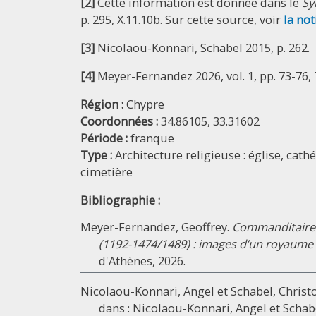
[2]
Cette information est donnée dans le
Sy
p. 295, X.11.10b. Sur cette source, voir
la not
[3]
Nicolaou-Konnari, Schabel 2015, p. 262.
[4]
Meyer-Fernandez 2026, vol. 1, pp. 73-76, 78
Région :
Chypre
Coordonnées :
34.86105, 33.31602
Période :
franque
Type :
Architecture religieuse : église, cath
cimetière
Bibliographie :
Meyer-Fernandez, Geoffrey.
Commanditaires
(1192-1474/1489) : images d’un royaume 
d'Athènes, 2026.
Nicolaou-Konnari, Angel et Schabel, Christo
dans : Nicolaou-Konnari, Angel et Schabe