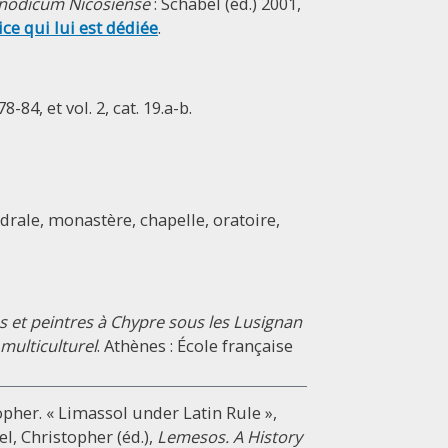
nodicum Nicosiense
: Schabel (éd.) 2001,
ice qui lui est dédiée
.
-84, et vol. 2, cat. 19.a-b.
édrale, monastère, chapelle, oratoire,
 et peintres à Chypre sous les Lusignan
multiculturel
. Athènes : École française
pher. « Limassol under Latin Rule »,
l, Christopher (éd.),
Lemesos. A History