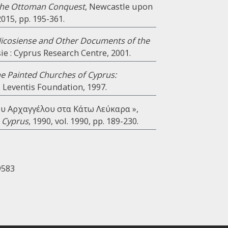
o the Ottoman Conquest
, Newcastle upon
015, pp. 195-361.
icosiense and Other Documents of the
sie : Cyprus Research Centre, 2001.
e Painted Churches of Cyprus:
 G. Leventis Foundation, 1997.
ου Αρχαγγέλου στα Κάτω Λεύκαρα »,
, Cyprus
, 1990, vol. 1990, pp. 189-230.
9583