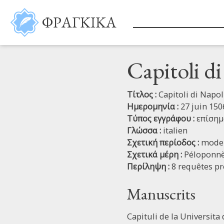
Παράκαμψη προς το κυρίως περιεχόμενο
ΦΡΑΓΚΙΚΑ
Capitoli d
Τίτλος :
Capitoli di Napo
Ημερομηνία :
27 juin 150
Τύπος εγγράφου :
επίσημ
Γλώσσα :
italien
Σχετική περίοδος :
mode
Σχετικά μέρη :
Péloponn
Περίληψη :
8 requêtes pr
Manuscrits
Capituli de la Universita