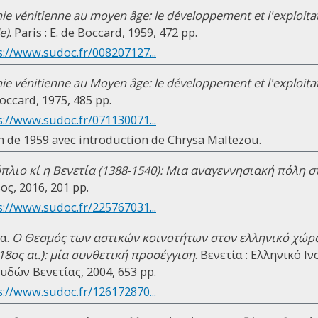
e vénitienne au moyen âge: le développement et l'exploita
e)
. Paris : E. de Boccard, 1959, 472 pp.
s://www.sudoc.fr/008207127...
e vénitienne au Moyen âge: le développement et l'exploita
 Boccard, 1975, 485 pp.
s://www.sudoc.fr/071130071...
on de 1959 avec introduction de Chrysa Maltezou.
πλιο κί η Βενετία (1388-1540): Μια αναγεννησιακή πόλη 
βος, 2016, 201 pp.
s://www.sudoc.fr/225767031...
α.
Ο Θεσμός των αστικών κοινοτήτων στον ελληνικό χώρο
18ος αι.): μία συνθετική προσέγγιση
. Βενετία : Ελληνικό 
δών Βενετίας, 2004, 653 pp.
s://www.sudoc.fr/126172870...