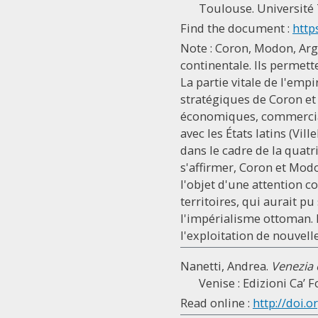
Toulouse. Université 
Find the document :
http
Note : Coron, Modon, Argo
continentale. Ils permett
La partie vitale de l'emp
stratégiques de Coron et 
économiques, commerciale
avec les États latins (Vil
dans le cadre de la quat
s'affirmer, Coron et Mod
l'objet d'une attention c
territoires, qui aurait pu
l'impérialisme ottoman. D
l'exploitation de nouvel
Nanetti, Andrea.
Venezia e
Venise : Edizioni Ca’ F
Read online :
http://doi.o