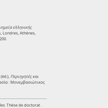
ημεία ελληνικής
is, Londres, Athènes,
200.
(éd.),
Περιηγητές και
ασία : Μονεμβασιώτικος
les
. Thèse de doctorat .