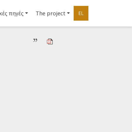
κές πηγές
The project
EL
”