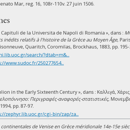
Senato Mar, reg. 16, 108r-110v. 27 juin 1506.
nes
Capituli de la Universita de Napoli di Romania », dans :
Μν
inédits relatifs à l'histoire de la Grèce au Moyen Âge
, Par
aisonneuve, Quaritch, Coromilas, Brockhaus, 1883, pp. 195-
mi.lib.uoc.gr/search/?dtab=m&...
s://www.sudoc.fr/250277654...
lion in the Early Sixteenth Century », dans : Καλλιγά, Χάρις 
ελοπόννησο: Περιγραφές-αναφορές-στατιστικές
, Μονεμβ
994, pp. 87-97.
://zephyr.lib.uoc.gr/cgi-bin/zap/za...
 continentales de Venise en Grèce méridionale 14e-15e sièc