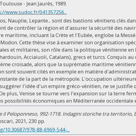
Toulouse - Jean Jaurès, 1989.
s://www.sudoc.fr/041357256...
s, Nauplie, Lepante... sont des bastions vénitiens clés dan
ent de contrôler la région et d'assurer la sécurité des nav
ire maritime, incluant la Crète et l'Eubée, englobe la Mess
Modon. Cette thèse vise à examiner son organisation spécif
s et militaires, son rôle dans la politique vénitienne en 
lehardouin, Acciaiuoli, Catalans), grecs et turcs. Conquis a
rième croisade, alors que la suprématie maritime véniti
on sont souvent cités en exemple en matière d'administrati
onstante de la part de la métropole. L'occupation ultérieur
 suggérer l'idée d'un empire gréco-vénitien, ne se justifie 
e plus, Venise se tourne vers l'expansion sur la terre ferm
les possibilités économiques en Méditerranée occidentale 
 il Peloponneso, 992-1718. Indagini storiche tra territorio, b
oscari, 2021, 230 pp.
rg/10.30687/978-88-6969-544-...