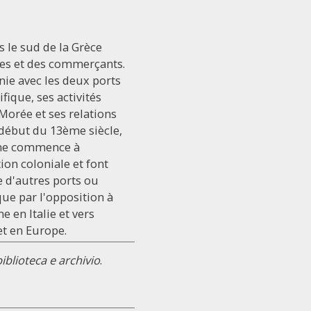
s le sud de la Grèce
ires et des commerçants.
énie avec les deux ports
ique, ses activités
Morée et ses relations
u début du 13ème siècle,
enne commence à
on coloniale et font
e d'autres ports ou
que par l'opposition à
e en Italie et vers
et en Europe.
iblioteca e archivio
.