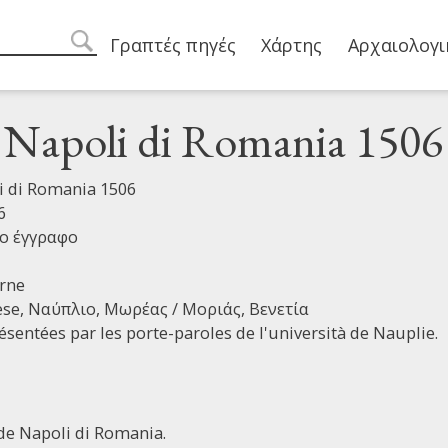
Main navigation
Γραπτές πηγές
Χάρτης
Αρχαιολογι
search
i Napoli di Romania 1506
li di Romania 1506
6
ο έγγραφο
rne
èse,
Ναύπλιο,
Μωρέας / Μοριάς,
Βενετία
ésentées par les porte-paroles de l'università de Nauplie.
 de Napoli di Romania.