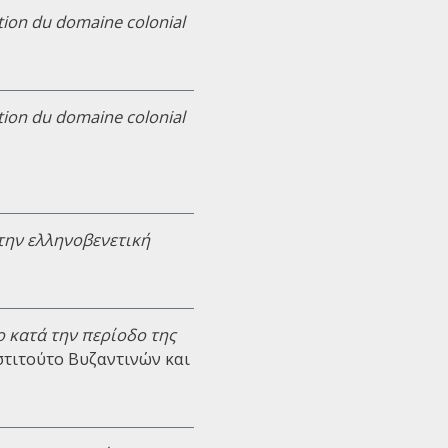
tion du domaine colonial
tion du domaine colonial
στην ελληνοβενετική
 κατά την περίοδο της
Ινστιτούτο Βυζαντινών και