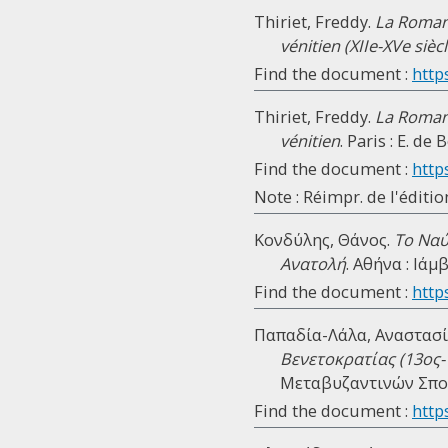
Thiriet, Freddy.
La Romani
vénitien (XIIe-XVe siècl
Find the document :
http
Thiriet, Freddy.
La Romani
vénitien
. Paris : E. de
Find the document :
http
Note : Réimpr. de l'éditi
Κονδύλης, Θάνος.
Το Ναύ
Ανατολή
. Αθήνα : Ιάμ
Find the document :
http
Παπαδία-Λάλα, Αναστασί
Βενετοκρατίας (13ος-
Μεταβυζαντινών Σπου
Find the document :
http