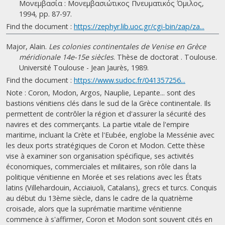
Μονεμβασία : Μονεμβασιώτικος Πνευματικός Όμιλος,
1994, pp. 87-97.
Find the document :
https://zephyr.lib.uoc.gr/cgi-bin/zap/za...
Major, Alain.
Les colonies continentales de Venise en Grèce
méridionale 14e-15e siècles
. Thèse de doctorat . Toulouse.
Université Toulouse - Jean Jaurès, 1989.
Find the document :
https://www.sudoc.fr/041357256...
Note : Coron, Modon, Argos, Nauplie, Lepante... sont des
bastions vénitiens clés dans le sud de la Grèce continentale. Ils
permettent de contrôler la région et d'assurer la sécurité des
navires et des commerçants. La partie vitale de l'empire
maritime, incluant la Crète et l'Eubée, englobe la Messénie avec
les deux ports stratégiques de Coron et Modon. Cette thèse
vise à examiner son organisation spécifique, ses activités
économiques, commerciales et militaires, son rôle dans la
politique vénitienne en Morée et ses relations avec les États
latins (Villehardouin, Acciaiuoli, Catalans), grecs et turcs. Conquis
au début du 13ème siècle, dans le cadre de la quatrième
croisade, alors que la suprématie maritime vénitienne
commence à s'affirmer, Coron et Modon sont souvent cités en