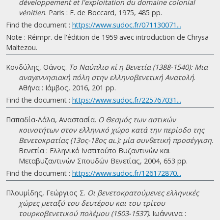
développement et l'exploitation du domaine colonial
vénitien
. Paris : E. de Boccard, 1975, 485 pp.
Find the document :
https://www.sudoc.fr/071130071...
Note : Réimpr. de l'édition de 1959 avec introduction de Chrysa
Maltezou.
Κονδύλης, Θάνος.
Το Ναύπλιο κί η Βενετία (1388-1540): Μια
αναγεννησιακή πόλη στην ελληνοβενετική Ανατολή
.
Αθήνα : Ιάμβος, 2016, 201 pp.
Find the document :
https://www.sudoc.fr/225767031...
Παπαδία-Λάλα, Αναστασία.
Ο Θεσμός των αστικών
κοινοτήτων στον ελληνικό χώρο κατά την περίοδο της
Βενετοκρατίας (13ος-18ος αι.): μία συνθετική προσέγγιση
.
Βενετία : Ελληνικό Ινστιτούτο Βυζαντινών και
Μεταβυζαντινών Σπουδών Βενετίας, 2004, 653 pp.
Find the document :
https://www.sudoc.fr/126172870...
Πλουμίδης, Γεώργιος Σ.
Οι βενετοκρατούμενες ελληνικές
χώρες μεταξύ του δευτέρου και του τρίτου
τουρκοβενετικού πολέμου (1503-1537)
. Ιωάννινα :