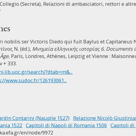
Collegio (Secreta), Relazioni di ambasciatori, rettori e altre 
?
nes
viri nobilis ser Victoris Diedo qui fuit Baylus et Capitaneu
ίνος Ν. (éd.),
Μνημεία ελληνικής ιστορίας 6. Documents inéd
 Âge
, Paris, Londres, Athènes, Leipzig et Vienne : Maisonn
v + 333.
mi.lib.uoc.gr/search/?dtab=m&...
s://www.sudoc.fr/126193061...
rdin Contarini (Nauplie 1527)
Relazione Nicolò Giustinia
mania 1522
Capitoli di Napoli di Romania 1506
Capitoli d
ika.efa.gr/en/node/9972