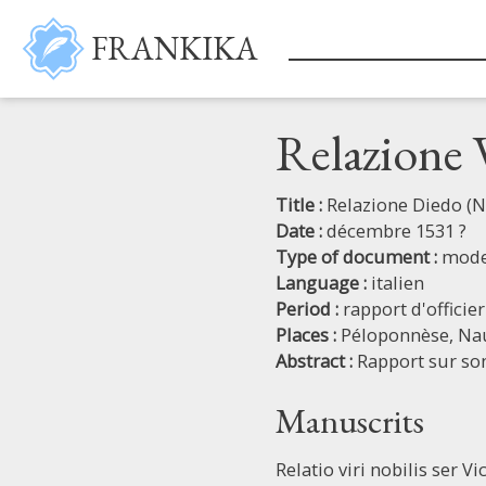
Skip to main content
FRANKIKA
Relazione 
Title :
Relazione Diedo (N
Date :
décembre 1531 ?
Type of document :
mod
Language :
italien
Period :
rapport d'officier
Places :
Péloponnèse,
Na
Abstract :
Rapport sur son
Manuscrits
Relatio viri nobilis ser 