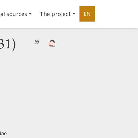
al sources
The project
EN
31)
”
iae.