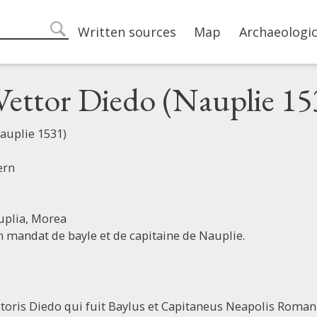
Main navigation
Written sources
Map
Archaeologic
search
Vettor Diedo (Nauplie 15
auplie 1531)
ern
uplia,
Morea
 mandat de bayle et de capitaine de Nauplie.
Victoris Diedo qui fuit Baylus et Capitaneus Neapolis Roman