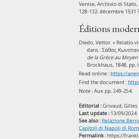
Venise, Archivio di Stato, 
128-132. décembre 1531 
Éditions moder
Diedo, Vettor. « Relatio 
dans : Σάθας Κωνσταντ
de la Grèce au Moyen
Brockhaus, 1848, pp. i
Read online :
https://ane
Find the document :
http
Note : Aux pp. 249-254.
Editorial :
Grivaud, Gilles
Last update :
13/09/2024
See also :
Relazione Berna
Capitoli di Napoli di Ro
Permalink :
https://frank