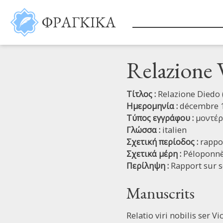
Παράκαμψη προς το κυρίως περιεχόμενο
ΦΡΑΓΚΙΚΑ
Relazione 
Τίτλος :
Relazione Diedo 
Ημερομηνία :
décembre 1
Τύπος εγγράφου :
μοντέ
Γλώσσα :
italien
Σχετική περίοδος :
rappor
Σχετικά μέρη :
Péloponn
Περίληψη :
Rapport sur s
Manuscrits
Relatio viri nobilis ser 