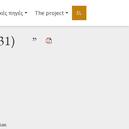
κές πηγές
The project
EL
31)
”
iae.