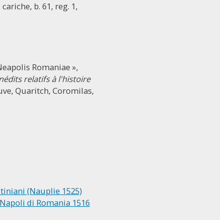
cariche, b. 61, reg. 1,
s Neapolis Romaniae »,
its relatifs à l'histoire
euve, Quaritch, Coromilas,
tiniani (Nauplie 1525)
i Napoli di Romania 1516