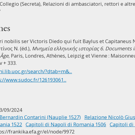
Collegio (Secreta), Relazioni di ambasciatori, rettori e altre 
?
nes
viri nobilis ser Victoris Diedo qui fuit Baylus et Capitaneu
ίνος Ν. (éd.),
Μνημεία ελληνικής ιστορίας 6. Documents inéd
 Âge
, Paris, Londres, Athènes, Leipzig et Vienne : Maisonn
v + 333.
mi.lib.uoc.gr/search/?dtab=m&...
s://www.sudoc.fr/126193061...
3/09/2024
Bernardin Contarini (Nauplie 1527)
Relazione Nicolò Gius
mania 1522
Capitoli di Napoli di Romania 1506
Capitoli d
ps://frankika.efa.gr/el/node/9972