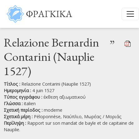
Παράκαμψη προς το κυρίως περιεχόμενο
ΦΡΑΓΚΙΚΑ
Relazione Bernardin
”
Contarini (Nauplie
1527)
Τίτλος :
Relazione Contarini (Nauplie 1527)
Ημερομηνία :
4 juin 1527
Τύπος εγγράφου :
έκθεση αξιωματικού
Γλώσσα :
italien
Σχετική περίοδος :
moderne
Σχετικά μέρη :
Péloponnèse,
Ναύπλιο,
Μωρέας / Μοριάς
Περίληψη :
Rapport sur son mandat de bayle et de capitaine de
Nauplie.