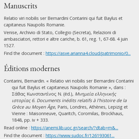
Manuscrits
Relatio viri nobilis ser Bernardini Contarini qui fuit Baylus et
capitaneus Naupolis Romanie.
Venise, Archivio di Stato, Collegio (Secreta), Relazioni di
ambasciatori, rettori e altre cariche, b. 61, reg. 1, 67-68. 4 juin
1527.
Find the document :
https://asve.arianna4.cloud/patrimonio/0...
Éditions modernes
Contarini, Bernardin. « Relatio viri nobilis ser Bernardini Contarini
qui fuit Baylus et capitaneus Naupolis Romanie », dans :
Σάθας Κωνσταντίνος Ν. (éd.),
Μνημεία ελληνικής
ιστορίας 6. Documents inédits relatifs à l'histoire de la
Grèce au Moyen Âge
, Paris, Londres, Athènes, Lepizig et
Vienne : Maisonneuve, Quaritch, Coromilas, Brockhaus,
1848, pp. iv + 333.
Read online :
https://anemi.lib.uoc.gr/search/?dtab=m&...
Find the document :
https://www.sudoc.fr/126193061...