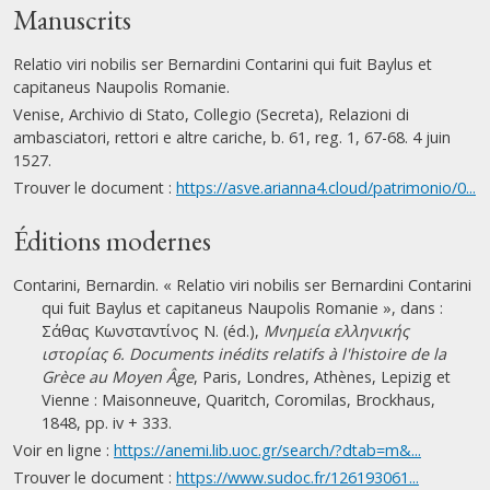
Manuscrits
Relatio viri nobilis ser Bernardini Contarini qui fuit Baylus et
capitaneus Naupolis Romanie.
Venise, Archivio di Stato, Collegio (Secreta), Relazioni di
ambasciatori, rettori e altre cariche, b. 61, reg. 1, 67-68. 4 juin
1527.
Trouver le document :
https://asve.arianna4.cloud/patrimonio/0...
Éditions modernes
Contarini, Bernardin. « Relatio viri nobilis ser Bernardini Contarini
qui fuit Baylus et capitaneus Naupolis Romanie », dans :
Σάθας Κωνσταντίνος Ν. (éd.),
Μνημεία ελληνικής
ιστορίας 6. Documents inédits relatifs à l'histoire de la
Grèce au Moyen Âge
, Paris, Londres, Athènes, Lepizig et
Vienne : Maisonneuve, Quaritch, Coromilas, Brockhaus,
1848, pp. iv + 333.
Voir en ligne :
https://anemi.lib.uoc.gr/search/?dtab=m&...
Trouver le document :
https://www.sudoc.fr/126193061...