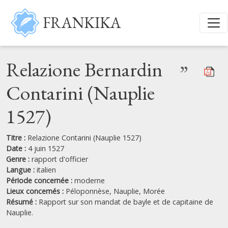
Aller au contenu principal
FRANKIKA
Relazione Bernardin
”
Contarini (Nauplie
1527)
Titre :
Relazione Contarini (Nauplie 1527)
Date :
4 juin 1527
Genre :
rapport d'officier
Langue :
italien
Période concernée :
moderne
Lieux concernés :
Péloponnèse,
Nauplie,
Morée
Résumé :
Rapport sur son mandat de bayle et de capitaine de
Nauplie.