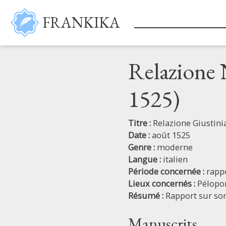
Aller au contenu principal
FRANKIKA
Relazione 
1525)
Titre :
Relazione Giustini
Date :
août 1525
Genre :
moderne
Langue :
italien
Période concernée :
rappo
Lieux concernés :
Pélopo
Résumé :
Rapport sur son
Manuscrits