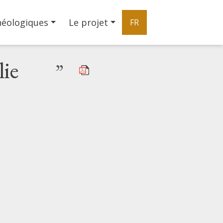
héologiques
Le projet
FR
lie
”