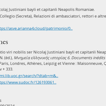
icolaj Justiniani bayli et capitanli Neapolis Romaniae.
Collegio (Secreta), Relazioni di ambasciatori, rettori e altre 
tps://asve.arianna4.cloud/patrimonio/0...
nes
atio viri nobilis ser Nicolaj Justiniani bayli et capitanli Ne
. (éd.),
Μνημεία ελληνικής ιστορίας 6. Documents inédits rel
 Paris, Londres, Athènes, Leipzig et Vienne : Maisonneuve, 
v + 333.
mi.lib.uoc.gr/search/?dtab=m&...
tps://www.sudoc.fr/126193061...
s
/09/2024