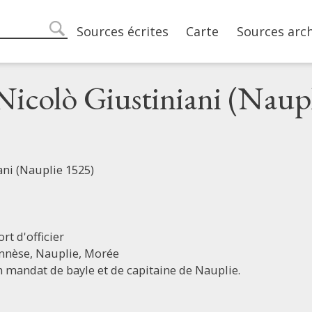
Main navigation
Sources écrites
Carte
Sources arc
search
Nicolò Giustiniani (Naup
ani (Nauplie 1525)
rt d'officier
nnèse,
Nauplie,
Morée
 mandat de bayle et de capitaine de Nauplie.