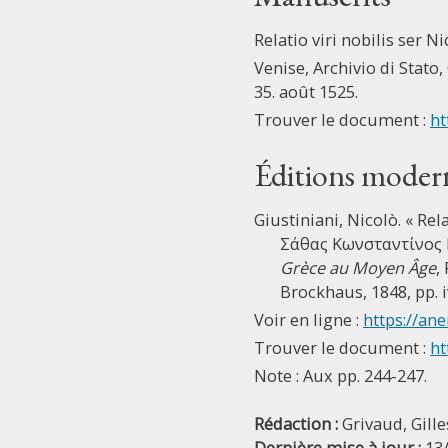
Relatio viri nobilis ser N
Venise, Archivio di Stato, 
35. août 1525.
Trouver le document :
ht
Éditions moder
Giustiniani, Nicolò. « Rel
Σάθας Κωνσταντίνος Ν
Grèce au Moyen Âge
,
Brockhaus, 1848, pp. i
Voir en ligne :
https://ane
Trouver le document :
ht
Note : Aux pp. 244-247.
Rédaction :
Grivaud, Gille
Dernière mise à jour :
13