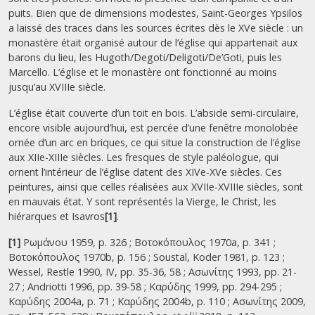
puits. Bien que de dimensions modestes, Saint-Georges Ypsilos
a laissé des traces dans les sources écrites dès le XVe siècle : un
monastère était organisé autour de l’église qui appartenait aux
barons du lieu, les Hugoth/Degoti/Deligoti/De’Goti, puis les
Marcello. L’église et le monastère ont fonctionné au moins
jusqu’au XVIIIe siècle.
L’église était couverte d’un toit en bois. L’abside semi-circulaire,
encore visible aujourd’hui, est percée d’une fenêtre monolobée
ornée d’un arc en briques, ce qui situe la construction de l’église
aux XIIe-XIIIe siècles. Les fresques de style paléologue, qui
ornent l’intérieur de l’église datent des XIVe-XVe siècles. Ces
peintures, ainsi que celles réalisées aux XVIIe-XVIIIe siècles, sont
en mauvais état. Y sont représentés la Vierge, le Christ, les
hiérarques et Isavros
[1]
.
[1]
Ρωμάνου 1959, p. 326 ; Βοτοκόπουλος 1970a, p. 341 ;
Βοτοκόπουλος 1970b, p. 156 ; Soustal, Koder 1981, p. 123 ;
Wessel, Restle 1990, IV, pp. 35-36, 58 ; Ασωνίτης 1993, pp. 21-
27 ; Andriotti 1996, pp. 39-58 ; Καρύδης 1999, pp. 294-295 ;
Καρύδης 2004a, p. 71 ; Καρύδης 2004b, p. 110 ; Ασωνίτης 2009,