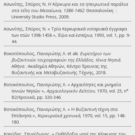
Ασωνίτης, Σπύρος Ν.
Η Κέρκυρα και τα ηπειρωτικά παράλια
στα τέλη του Μεσαίωνα, 1386-1462
. Θεσσαλονίκη :
University Studio Press, 2009.
Ασωνίτης, Σπύρος Ν. « Τρία Κερκυραικά νοταριακά έγγραφα
των ετών 1398-1458 »,
Ἑῷα καὶ ἑσπέρια
, 1993, vol. 1, pp. 9-
44.
Βοκοτόπουλος, Παναγιώτης Λ. et alii.
Ευρετήριο των
βυζαντινών τοιχογραφιών της Ελλάδος. Ιόνια Νησιά
.
Αθήνα : Ακαδημία Αθηνών, Κέντρο Έρευνας της
Βυζαντινής και Μεταβυζαντινής Τέχνης, 2018.
Βοτοκόπουλος, Παναγιώτης Λ. « Αρχαιότητες και μνημεία
Ιονιών Νησών »,
Αρχαιολογικόν δελτίον
, 1970, vol. 25, n°
B2/Χρονικά, pp. 320-346.
Βοτοκόπουλος, Παναγιώτης Λ. « Η Βυζαντινή τέχνη στα
Επτάνησα »,
Κερκυραϊκά χρονικά
, 1970, vol. 15, pp. 148-
180.
Καρύδης, Σπυρίδωνος. « Ορθόδοξοι ναοί της Κέρκυρας τον