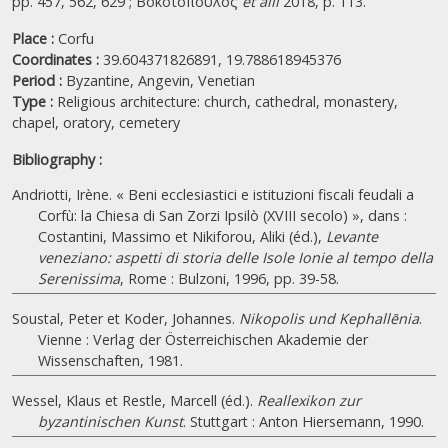
pp. 457, 562, 629 ; Βοκοτόπουλος
et alii
2018, p. 113.
Place :
Corfu
Coordinates :
39.604371826891, 19.788618945376
Period :
Byzantine,
Angevin,
Venetian
Type :
Religious architecture: church, cathedral, monastery,
chapel, oratory, cemetery
Bibliography :
Andriotti, Irène. « Beni ecclesiastici e istituzioni fiscali feudali a
Corfù: la Chiesa di San Zorzi Ipsilò (XVIII secolo) », dans :
Costantini, Massimo et Nikiforou, Aliki (éd.),
Levante
veneziano: aspetti di storia delle Isole Ionie al tempo della
Serenissima
, Rome : Bulzoni, 1996, pp. 39-58.
Soustal, Peter et Koder, Johannes.
Nikopolis und Kephallēnia
.
Vienne : Verlag der Österreichischen Akademie der
Wissenschaften, 1981.
Wessel, Klaus et Restle, Marcell (éd.).
Reallexikon zur
byzantinischen Kunst
. Stuttgart : Anton Hiersemann, 1990.