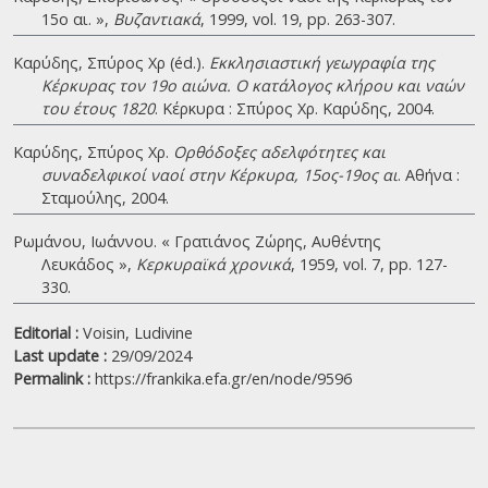
15ο αι. »,
Βυζαντιακά
, 1999, vol. 19, pp. 263-307.
Καρύδης, Σπύρος Χρ (éd.).
Εκκλησιαστική γεωγραφία της
Κέρκυρας τον 19ο αιώνα. Ο κατάλογος κλήρου και ναών
του έτους 1820
. Κέρκυρα : Σπύρος Χρ. Καρύδης, 2004.
Καρύδης, Σπύρος Χρ.
Ορθόδοξες αδελφότητες και
συναδελφικοί ναοί στην Κέρκυρα, 15ος-19ος αι
. Αθήνα :
Σταμούλης, 2004.
Ρωμάνου, Ιωάννου. « Γρατιάνος Ζώρης, Αυθέντης
Λευκάδος »,
Κερκυραϊκά χρονικά
, 1959, vol. 7, pp. 127-
330.
Editorial :
Voisin, Ludivine
Last update :
29/09/2024
Permalink :
https://frankika.efa.gr/en/node/9596
|
©
Leaflet
Google
Église Saint-Georges Ypsilos / Αγίου Γ
+