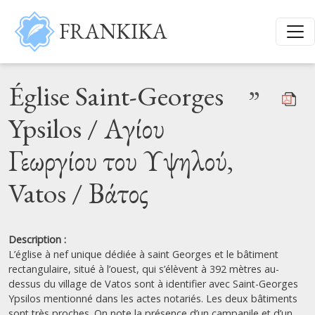
Skip to main content
FRANKIKA
Église Saint-Georges
”
Ypsilos / Αγίου
Γεωργίου του Υψηλού,
Vatos / Βάτος
Description :
L’église à nef unique dédiée à saint Georges et le bâtiment
rectangulaire, situé à l’ouest, qui s’élèvent à 392 mètres au-
dessus du village de Vatos sont à identifier avec Saint-Georges
Ypsilos mentionné dans les actes notariés. Les deux bâtiments
sont très proches. On note la présence d’un campanile et d’un