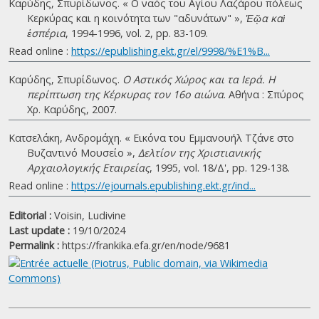
Καρύδης, Σπυρίδωνος. « Ο ναός του Αγίου Λαζάρου πόλεως
Κερκύρας και η κοινότητα των "αδυνάτων" »,
Ἑῷα καὶ
ἑσπέρια
, 1994-1996, vol. 2, pp. 83-109.
Read online :
https://epublishing.ekt.gr/el/9998/%E1%B...
Καρύδης, Σπυρίδωνος.
Ο Αστικός Χώρος και τα Ιερά. Η
περίπτωση της Κέρκυρας τον 16ο αιώνα
. Αθήνα : Σπύρος
Χρ. Καρύδης, 2007.
Κατσελάκη, Ανδρομάχη. « Εικόνα του Εμμανουήλ Τζάνε στο
Βυζαντινό Μουσείο »,
Δελτίον της Χριστιανικής
Αρχαιολογικής Εταιρείας
, 1995, vol. 18/Δ', pp. 129-138.
Read online :
https://ejournals.epublishing.ekt.gr/ind...
Editorial :
Voisin, Ludivine
Last update :
19/10/2024
Permalink :
https://frankika.efa.gr/en/node/9681
|
©
Leaflet
Google
Église Saint-Nicolas des Gérontes / Α