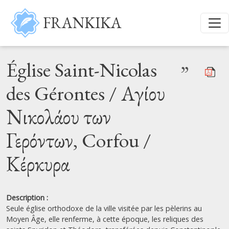
Skip to main content
FRANKIKA
Église Saint-Nicolas
”
des Gérontes / Αγίου
Νικολάου των
Γερόντων, Corfou /
Κέρκυρα
Description :
Seule église orthodoxe de la ville visitée par les pèlerins au
Moyen Âge, elle renferme, à cette époque, les reliques des