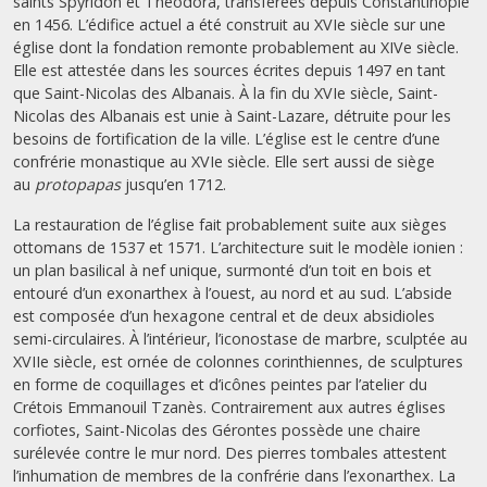
saints Spyridon et Théodora, transférées depuis Constantinople
en 1456. L’édifice actuel a été construit au XVIe siècle sur une
église dont la fondation remonte probablement au XIVe siècle.
Elle est attestée dans les sources écrites depuis 1497 en tant
que Saint-Nicolas des Albanais. À la fin du XVIe siècle, Saint-
Nicolas des Albanais est unie à Saint-Lazare, détruite pour les
besoins de fortification de la ville. L’église est le centre d’une
confrérie monastique au XVIe siècle. Elle sert aussi de siège
au
protopapas
jusqu’en 1712.
La restauration de l’église fait probablement suite aux sièges
ottomans de 1537 et 1571. L’architecture suit le modèle ionien :
un plan basilical à nef unique, surmonté d’un toit en bois et
entouré d’un exonarthex à l’ouest, au nord et au sud. L’abside
est composée d’un hexagone central et de deux absidioles
semi-circulaires. À l’intérieur, l’iconostase de marbre, sculptée au
XVIIe siècle, est ornée de colonnes corinthiennes, de sculptures
en forme de coquillages et d’icônes peintes par l’atelier du
Crétois Emmanouil Tzanès. Contrairement aux autres églises
corfiotes, Saint-Nicolas des Gérontes possède une chaire
surélevée contre le mur nord. Des pierres tombales attestent
l’inhumation de membres de la confrérie dans l’exonarthex. La