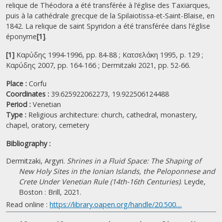
relique de Théodora a été transférée à l’église des Taxiarques,
puis à la cathédrale grecque de la Spilaiotissa-et-Saint-Blaise, en
1842. La relique de saint Spyridon a été transférée dans l’église
éponyme
[1]
.
[1]
Καρύδης 1994-1996, pp. 84-88 ; Κατσελάκη 1995, p. 129 ;
Καρύδης 2007, pp. 164-166 ; Dermitzaki 2021, pp. 52-66.
Place :
Corfu
Coordinates :
39.625922062273, 19.922506124488
Period :
Venetian
Type :
Religious architecture: church, cathedral, monastery,
chapel, oratory, cemetery
Bibliography :
Dermitzaki, Argyri.
Shrines in a Fluid Space: The Shaping of
New Holy Sites in the Ionian Islands, the Peloponnese and
Crete Under Venetian Rule (14th-16th Centuries)
. Leyde,
Boston : Brill, 2021.
Read online :
https://library.oapen.org/handle/20.500....