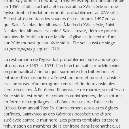
saints Spyridon et Théodora, transférées depuis Constantinople
en 1456. L’édifice actuel a été construit au XVIe siècle sur une
église dont la fondation remonte probablement au XIVe siècle.
Elle est attestée dans les sources écrites depuis 1497 en tant
que Saint-Nicolas des Albanais. À la fin du XVIe siècle, Saint-
Nicolas des Albanais est unie à Saint-Lazare, détruite pour les
besoins de fortification de la ville. L’église est le centre d’une
confrérie monastique au XVIe siècle. Elle sert aussi de siège
au
protopapas
jusqu’en 1712.
La restauration de l’église fait probablement suite aux sièges
ottomans de 1537 et 1571. L’architecture suit le modèle ionien :
un plan basilical à nef unique, surmonté d’un toit en bois et
entouré d’un exonarthex à l’ouest, au nord et au sud. L’abside
est composée d’un hexagone central et de deux absidioles
semi-circulaires. À l’intérieur, l’iconostase de marbre, sculptée au
XVIIe siècle, est ornée de colonnes corinthiennes, de sculptures
en forme de coquillages et d’icônes peintes par l’atelier du
Crétois Emmanouil Tzanès. Contrairement aux autres églises
corfiotes, Saint-Nicolas des Gérontes possède une chaire
surélevée contre le mur nord. Des pierres tombales attestent
l’inhumation de membres de la confrérie dans l’exonarthex. La