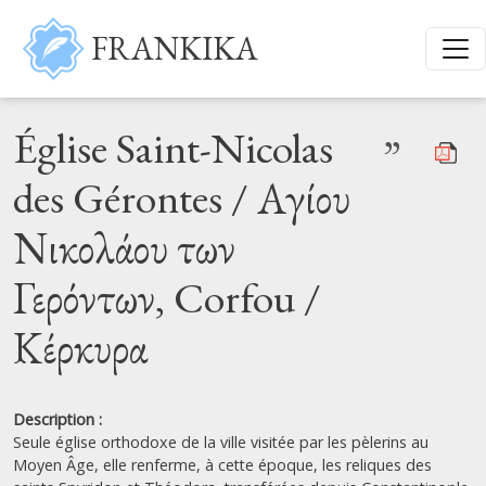
Aller au contenu principal
FRANKIKA
Église Saint-Nicolas
”
des Gérontes / Αγίου
Νικολάου των
Γερόντων, Corfou /
Κέρκυρα
Description :
Seule église orthodoxe de la ville visitée par les pèlerins au
Moyen Âge, elle renferme, à cette époque, les reliques des