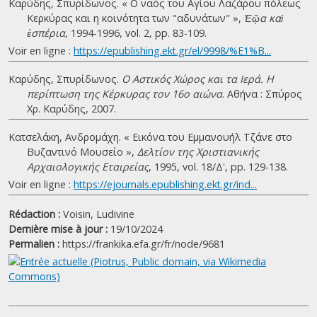
Καρύδης, Σπυρίδωνος. « Ο ναός του Αγίου Λαζάρου πόλεως
Κερκύρας και η κοινότητα των "αδυνάτων" »,
Ἑῷα καὶ
ἑσπέρια
, 1994-1996, vol. 2, pp. 83-109.
Voir en ligne :
https://epublishing.ekt.gr/el/9998/%E1%B...
Καρύδης, Σπυρίδωνος.
Ο Αστικός Χώρος και τα Ιερά. Η
περίπτωση της Κέρκυρας τον 16ο αιώνα
. Αθήνα : Σπύρος
Χρ. Καρύδης, 2007.
Κατσελάκη, Ανδρομάχη. « Εικόνα του Εμμανουήλ Τζάνε στο
Βυζαντινό Μουσείο »,
Δελτίον της Χριστιανικής
Αρχαιολογικής Εταιρείας
, 1995, vol. 18/Δ', pp. 129-138.
Voir en ligne :
https://ejournals.epublishing.ekt.gr/ind...
Rédaction :
Voisin, Ludivine
Dernière mise à jour :
19/10/2024
Permalien :
https://frankika.efa.gr/fr/node/9681
|
©
Leaflet
Google
Église Saint-Nicolas des Gérontes / Α