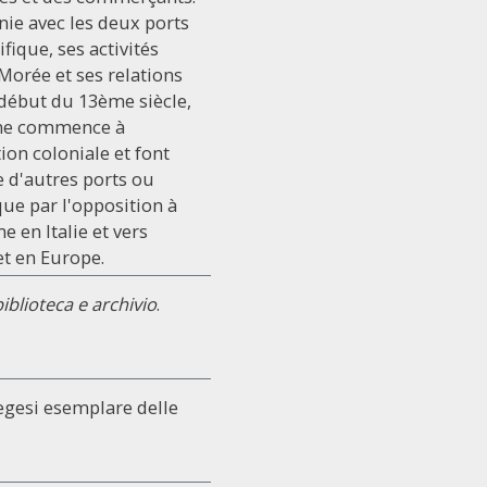
énie avec les deux ports
ique, ses activités
Morée et ses relations
u début du 13ème siècle,
enne commence à
on coloniale et font
e d'autres ports ou
que par l'opposition à
e en Italie et vers
et en Europe.
iblioteca e archivio
.
egesi esemplare delle