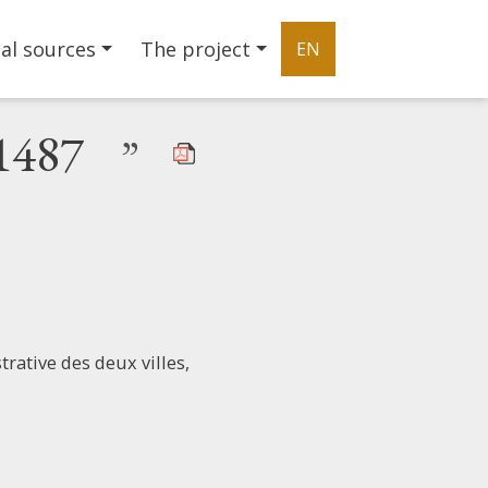
al sources
The project
EN
1487
”
rative des deux villes,