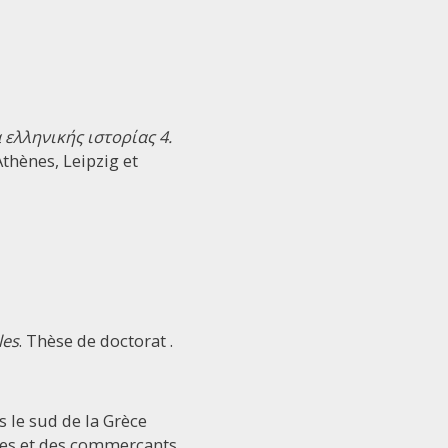
ελληνικής ιστορίας 4.
Athènes, Leipzig et
les
. Thèse de doctorat .
s le sud de la Grèce
ires et des commerçants.