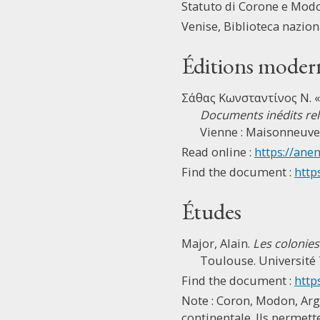
Statuto di Corone e Mod
Venise, Biblioteca nazional
Éditions moder
Σάθας Κωνσταντίνος Ν. « 
Documents inédits rela
Vienne : Maisonneuve,
Read online :
https://ane
Find the document :
http
Études
Major, Alain.
Les colonies
Toulouse. Université 
Find the document :
http
Note : Coron, Modon, Argo
continentale. Ils permett