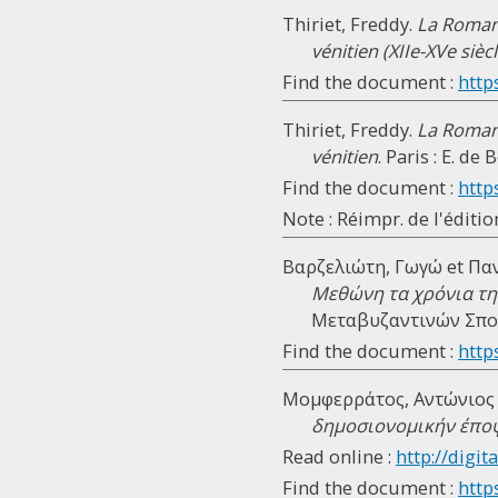
Thiriet, Freddy.
La Romani
vénitien (XIIe-XVe siècl
Find the document :
http
Thiriet, Freddy.
La Romani
vénitien
. Paris : E. de
Find the document :
http
Note : Réimpr. de l'éditi
Βαρζελιώτη, Γωγώ et Παν
Μεθώνη τα χρόνια τη
Μεταβυζαντινών Σπου
Find the document :
http
Μομφερράτος, Αντώνιος 
δημοσιονομικήν έπο
Read online :
http://digit
Find the document :
https