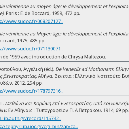
e vénitienne au moyen âge: le développement et l'exploita
e)
. Paris : E. de Boccard, 1959, 472 pp.
s://www.sudoc.fr/008207127...
e vénitienne au Moyen âge: le développement et l'exploita
 Boccard, 1975, 485 pp.
s://www.sudoc.fr/071130071...
on de 1959 avec introduction de Chrysa Maltezou.
οπούλου, Αγγελική (éd.).
De Veneciis ad Mothonam: Έλληνε
ς βενετοκρατίας
. Αθήνα, Βενετία : Ελληνικό Ινστιτούτο Β
δών, 2012, 254 pp.
s://www.sudoc.fr/178797316...
Γ.
Μεθώνη και Κορώνη επί Ενετοκρατίας: υπό κοινωνικήν,
ψιν
. Εν Αθήναις : Τυπογραφείον Π. Α.Πετράκου, 1914, 69 pp.
al.lib.auth.gr/record/115742...
://zephyr.lib.uoc.gr/cgi-bin/zap/za...