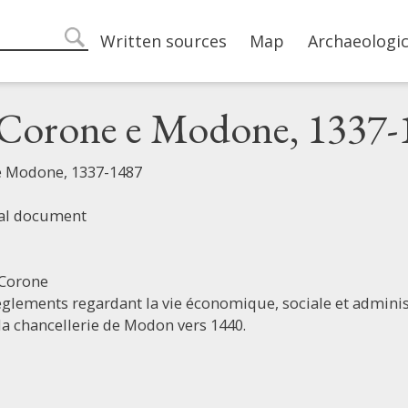
Main navigation
Written sources
Map
Archaeologic
search
i Corone e Modone, 1337-
 e Modone, 1337-1487
ial document
Corone
églements regardant la vie économique, sociale et administ
la chancellerie de Modon vers 1440.