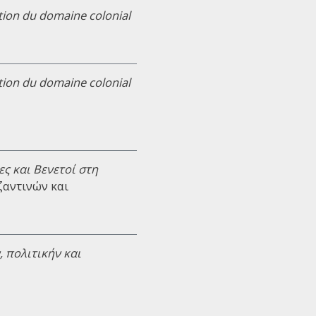
tion du domaine colonial
tion du domaine colonial
ς και Βενετοί στη
υζαντινών και
 πολιτικήν και