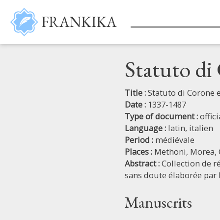
Skip to main content
FRANKIKA
Statuto d
Title :
Statuto di Corone
Date :
1337-1487
Type of document :
offic
Language :
latin,
italien
Period :
médiévale
Places :
Methoni,
Morea,
Abstract :
Collection de r
sans doute élaborée par 
Manuscrits