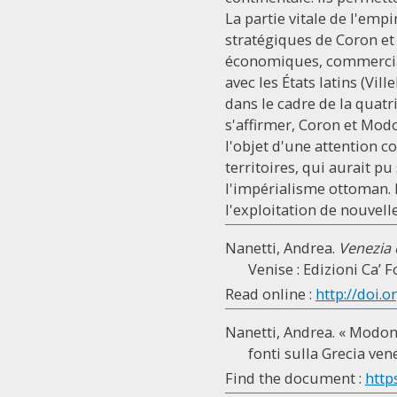
La partie vitale de l'emp
stratégiques de Coron et 
économiques, commerciale
avec les États latins (Vil
dans le cadre de la quat
s'affirmer, Coron et Mod
l'objet d'une attention c
territoires, qui aurait pu
l'impérialisme ottoman. D
l'exploitation de nouvel
Nanetti, Andrea.
Venezia e
Venise : Edizioni Ca’ F
Read online :
http://doi.o
Nanetti, Andrea. « Modon
fonti sulla Grecia ven
Find the document :
http