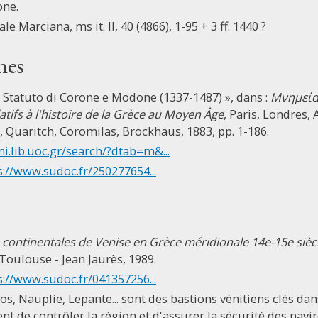
one.
e Marciana, ms it. II, 40 (4866), 1-95 + 3 ff. 1440 ?
nes
Statuto di Corone e Modone (1337-1487) », dans :
Μνημεία 
tifs à l'histoire de la Grèce au Moyen Âge
, Paris, Londres, 
 Quaritch, Coromilas, Brockhaus, 1883, pp. 1-186.
mi.lib.uoc.gr/search/?dtab=m&...
s://www.sudoc.fr/250277654...
 continentales de Venise en Grèce méridionale 14e-15e sièc
Toulouse - Jean Jaurès, 1989.
s://www.sudoc.fr/041357256...
s, Nauplie, Lepante... sont des bastions vénitiens clés dan
ent de contrôler la région et d'assurer la sécurité des nav