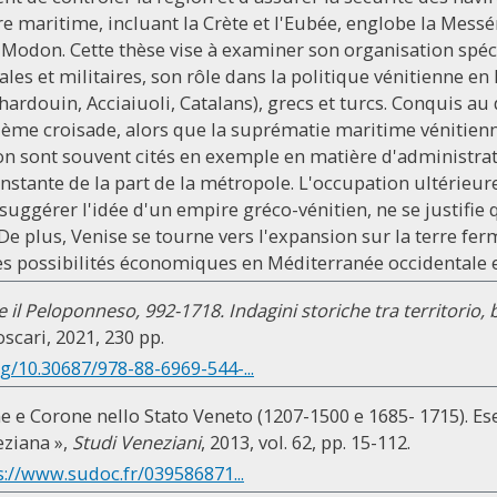
ire maritime, incluant la Crète et l'Eubée, englobe la Mess
Modon. Cette thèse vise à examiner son organisation spécif
s et militaires, son rôle dans la politique vénitienne en 
lehardouin, Acciaiuoli, Catalans), grecs et turcs. Conquis a
rième croisade, alors que la suprématie maritime véniti
on sont souvent cités en exemple en matière d'administrati
onstante de la part de la métropole. L'occupation ultérieur
 suggérer l'idée d'un empire gréco-vénitien, ne se justifie 
e plus, Venise se tourne vers l'expansion sur la terre ferm
les possibilités économiques en Méditerranée occidentale 
 il Peloponneso, 992-1718. Indagini storiche tra territorio, b
oscari, 2021, 230 pp.
rg/10.30687/978-88-6969-544-...
e e Corone nello Stato Veneto (1207-1500 e 1685- 1715). Es
eziana »,
Studi Veneziani
, 2013, vol. 62, pp. 15-112.
s://www.sudoc.fr/039586871...