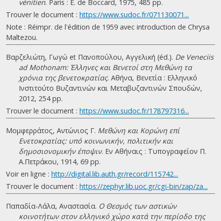
vénitien
. Paris : E. de Boccard, 1975, 485 pp.
Trouver le document :
https://www.sudoc.fr/071130071...
Note : Réimpr. de l'édition de 1959 avec introduction de Chrysa
Maltezou.
Βαρζελιώτη, Γωγώ et Πανοπούλου, Αγγελική (éd.).
De Veneciis
ad Mothonam: Έλληνες και Βενετοί στη Μεθώνη τα
χρόνια της βενετοκρατίας
. Αθήνα, Βενετία : Ελληνικό
Ινστιτούτο Βυζαντινών και Μεταβυζαντινών Σπουδών,
2012, 254 pp.
Trouver le document :
https://www.sudoc.fr/178797316...
Μομφερράτος, Αντώνιος Γ.
Μεθώνη και Κορώνη επί
Ενετοκρατίας: υπό κοινωνικήν, πολιτικήν και
δημοσιονομικήν έποψιν
. Εν Αθήναις : Τυπογραφείον Π.
Α.Πετράκου, 1914, 69 pp.
Voir en ligne :
http://digital.lib.auth.gr/record/115742...
Trouver le document :
https://zephyr.lib.uoc.gr/cgi-bin/zap/za...
Παπαδία-Λάλα, Αναστασία.
Ο Θεσμός των αστικών
κοινοτήτων στον ελληνικό χώρο κατά την περίοδο της