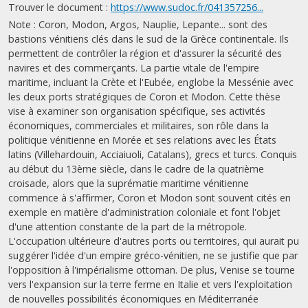
Trouver le document :
https://www.sudoc.fr/041357256...
Note : Coron, Modon, Argos, Nauplie, Lepante... sont des
bastions vénitiens clés dans le sud de la Grèce continentale. Ils
permettent de contrôler la région et d'assurer la sécurité des
navires et des commerçants. La partie vitale de l'empire
maritime, incluant la Crète et l'Eubée, englobe la Messénie avec
les deux ports stratégiques de Coron et Modon. Cette thèse
vise à examiner son organisation spécifique, ses activités
économiques, commerciales et militaires, son rôle dans la
politique vénitienne en Morée et ses relations avec les États
latins (Villehardouin, Acciaiuoli, Catalans), grecs et turcs. Conquis
au début du 13ème siècle, dans le cadre de la quatrième
croisade, alors que la suprématie maritime vénitienne
commence à s'affirmer, Coron et Modon sont souvent cités en
exemple en matière d'administration coloniale et font l'objet
d'une attention constante de la part de la métropole.
L'occupation ultérieure d'autres ports ou territoires, qui aurait pu
suggérer l'idée d'un empire gréco-vénitien, ne se justifie que par
l'opposition à l'impérialisme ottoman. De plus, Venise se tourne
vers l'expansion sur la terre ferme en Italie et vers l'exploitation
de nouvelles possibilités économiques en Méditerranée