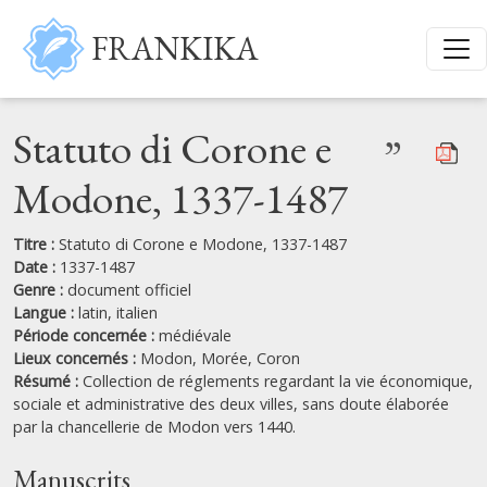
Aller au contenu principal
FRANKIKA
Statuto di Corone e
”
Modone, 1337-1487
Titre :
Statuto di Corone e Modone, 1337-1487
Date :
1337-1487
Genre :
document officiel
Langue :
latin,
italien
Période concernée :
médiévale
Lieux concernés :
Modon,
Morée,
Coron
Résumé :
Collection de réglements regardant la vie économique,
sociale et administrative des deux villes, sans doute élaborée
par la chancellerie de Modon vers 1440.
Manuscrits