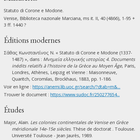
Statuto di Corone e Modone.
Venise, Biblioteca nazionale Marciana, ms it. II, 40 (4866), 1-95 +
3 ff. 1440 ?
Éditions modernes
Σάθας Κωνσταντίνος Ν. « Statuto di Corone e Modone (1337-
1487) », dans :
Μνημεία ελληνικής ιστορίας 4. Documents
inédits relatifs à l'histoire de la Grèce au Moyen Âge
, Paris,
Londres, Athènes, Leipzig et Vienne : Maisonneuve,
Quaritch, Coromilas, Brockhaus, 1883, pp. 1-186.
Voir en ligne :
https://anemi.lib.uoc.gr/search/?dtab=m&...
Trouver le document :
https://www.sudoc.fr/250277654...
Études
Major, Alain.
Les colonies continentales de Venise en Grèce
méridionale 14e-15e siècles
. Thèse de doctorat . Toulouse.
Université Toulouse - Jean Jaurès, 1989.