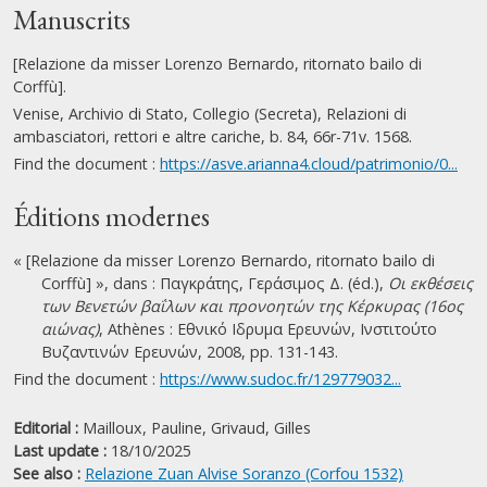
Manuscrits
[Relazione da misser Lorenzo Bernardo, ritornato bailo di
Corffù].
Venise, Archivio di Stato, Collegio (Secreta), Relazioni di
ambasciatori, rettori e altre cariche, b. 84, 66r-71v. 1568.
Find the document :
https://asve.arianna4.cloud/patrimonio/0...
Éditions modernes
« [Relazione da misser Lorenzo Bernardo, ritornato bailo di
Corffù] », dans : Παγκράτης, Γεράσιμος Δ. (éd.),
Οι εκθέσεις
των Βενετών βαΐλων και προνοητών της Κέρκυρας (16ος
αιώνας)
, Athènes : Εθνικό Ιδρυμα Ερευνών, Ινστιτούτο
Βυζαντινών Ερευνών, 2008, pp. 131-143.
Find the document :
https://www.sudoc.fr/129779032...
Editorial :
Mailloux, Pauline,
Grivaud, Gilles
Last update :
18/10/2025
See also :
Relazione Zuan Alvise Soranzo (Corfou 1532)