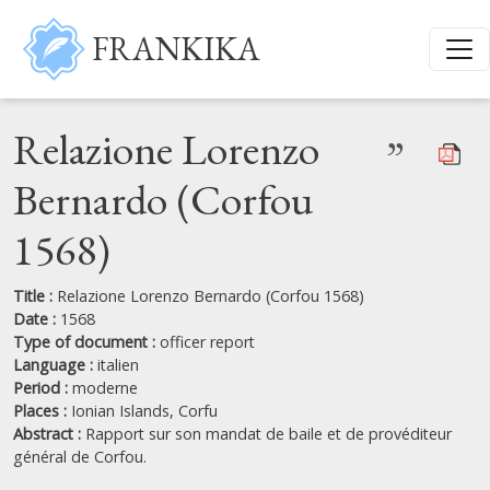
Skip to main content
FRANKIKA
Relazione Lorenzo
”
Bernardo (Corfou
1568)
Title :
Relazione Lorenzo Bernardo (Corfou 1568)
Date :
1568
Type of document :
officer report
Language :
italien
Period :
moderne
Places :
Ionian Islands,
Corfu
Abstract :
Rapport sur son mandat de baile et de provéditeur
général de Corfou.