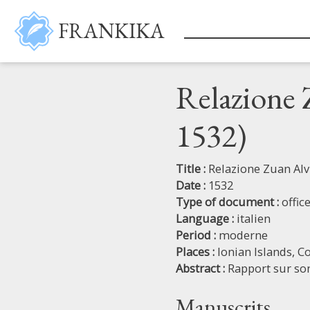
Skip to main content
FRANKIKA
Relazione 
1532)
Title :
Relazione Zuan Alv
Date :
1532
Type of document :
offic
Language :
italien
Period :
moderne
Places :
Ionian Islands,
Co
Abstract :
Rapport sur son
Manuscrits