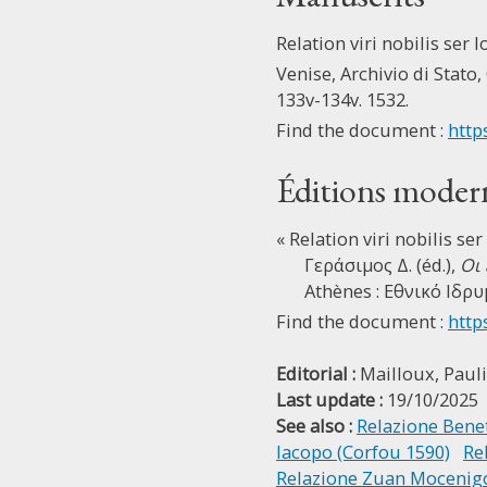
Relation viri nobilis ser 
Venise, Archivio di Stato, 
133v-134v. 1532.
Find the document :
http
Éditions moder
« Relation viri nobilis se
Γεράσιμος Δ. (éd.),
Οι
Athènes : Εθνικό Ιδρ
Find the document :
http
Editorial :
Mailloux, Paul
Last update :
19/10/2025
See also :
Relazione Benet
Iacopo (Corfou 1590)
Re
Relazione Zuan Mocenigo