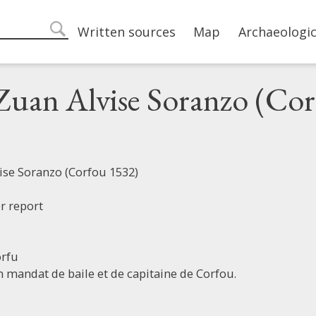
Main navigation
Written sources
Map
Archaeologic
search
Zuan Alvise Soranzo (Co
ise Soranzo (Corfou 1532)
er report
rfu
 mandat de baile et de capitaine de Corfou.