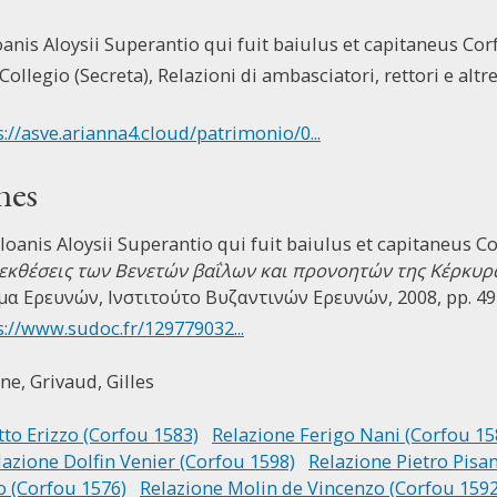
Ioanis Aloysii Superantio qui fuit baiulus et capitaneus Corf
Collegio (Secreta), Relazioni di ambasciatori, rettori e altre 
s://asve.arianna4.cloud/patrimonio/0...
nes
r Ioanis Aloysii Superantio qui fuit baiulus et capitaneus C
 εκθέσεις των Βενετών βαΐλων και προνοητών της Κέρκυρα
υμα Ερευνών, Ινστιτούτο Βυζαντινών Ερευνών, 2008, pp. 49
s://www.sudoc.fr/129779032...
ine,
Grivaud, Gilles
to Erizzo (Corfou 1583)
Relazione Ferigo Nani (Corfou 15
lazione Dolfin Venier (Corfou 1598)
Relazione Pietro Pisan
 (Corfou 1576)
Relazione Molin de Vincenzo (Corfou 1592