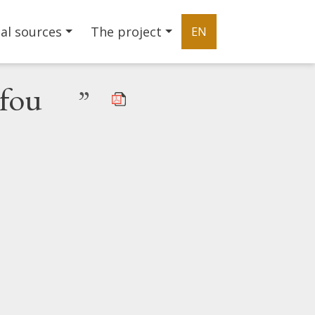
al sources
The project
EN
rfou
”