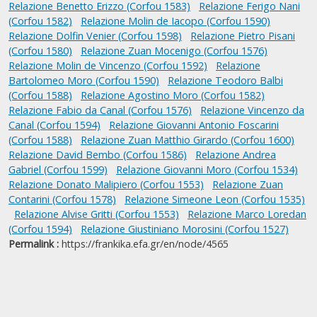
Relazione Benetto Erizzo (Corfou 1583)
Relazione Ferigo Nani
(Corfou 1582)
Relazione Molin de Iacopo (Corfou 1590)
Relazione Dolfin Venier (Corfou 1598)
Relazione Pietro Pisani
(Corfou 1580)
Relazione Zuan Mocenigo (Corfou 1576)
Relazione Molin de Vincenzo (Corfou 1592)
Relazione
Bartolomeo Moro (Corfou 1590)
Relazione Teodoro Balbi
(Corfou 1588)
Relazione Agostino Moro (Corfou 1582)
Relazione Fabio da Canal (Corfou 1576)
Relazione Vincenzo da
Canal (Corfou 1594)
Relazione Giovanni Antonio Foscarini
(Corfou 1588)
Relazione Zuan Matthio Girardo (Corfou 1600)
Relazione David Bembo (Corfou 1586)
Relazione Andrea
Gabriel (Corfou 1599)
Relazione Giovanni Moro (Corfou 1534)
Relazione Donato Malipiero (Corfou 1553)
Relazione Zuan
Contarini (Corfou 1578)
Relazione Simeone Leon (Corfou 1535)
Relazione Alvise Gritti (Corfou 1553)
Relazione Marco Loredan
(Corfou 1594)
Relazione Giustiniano Morosini (Corfou 1527)
Permalink :
https://frankika.efa.gr/en/node/4565