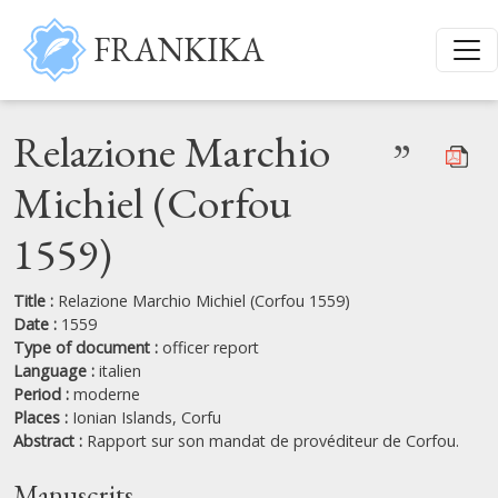
Skip to main content
FRANKIKA
Relazione Marchio
”
Michiel (Corfou
1559)
Title :
Relazione Marchio Michiel (Corfou 1559)
Date :
1559
Type of document :
officer report
Language :
italien
Period :
moderne
Places :
Ionian Islands,
Corfu
Abstract :
Rapport sur son mandat de provéditeur de Corfou.
Manuscrits