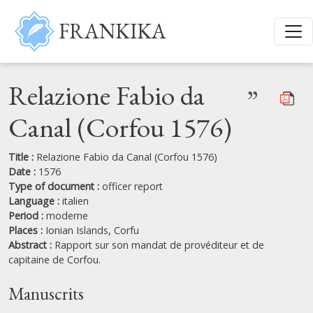
Skip to main content
FRANKIKA
Relazione Fabio da
”
Canal (Corfou 1576)
Title :
Relazione Fabio da Canal (Corfou 1576)
Date :
1576
Type of document :
officer report
Language :
italien
Period :
moderne
Places :
Ionian Islands,
Corfu
Abstract :
Rapport sur son mandat de provéditeur et de
capitaine de Corfou.
Manuscrits