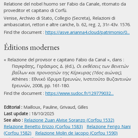
Relatione del nobel huomo ser Fabio da Canale, ritornato da
proveditor et capitano di Corfù.
Venise, Archivio di Stato, Collegio (Secreta), Relazioni di
ambasciatori, rettori e altre cariche, b. 62, reg. 2, 31r-43v. 1576.
Find the document :
https://asve.arianna4.cloud/patrimonio/0...
Éditions modernes
« Relazione del provisor e capitano Fabio da Canal », dans :
Παγκράτης, Γεράσιμος Δ. (éd.),
Οι εκθέσεις των Βενετών
βαΐλων και προνοητών της Κέρκυρας (16ος αιώνας)
,
Athènes : Εθνικό Ιδρυμα Ερευνών, Ινστιτούτο Βυζαντινών
Ερευνών, 2008, pp. 161-180.
Find the document :
https://www.sudoc.fr/129779032...
Editorial :
Mailloux, Pauline,
Grivaud, Gilles
Last update :
18/10/2025
See also :
Relazione Zuan Alvise Soranzo (Corfou 1532)
Relazione Benetto Erizzo (Corfou 1583)
Relazione Ferigo Nani
(Corfou 1582)
Relazione Molin de Iacopo (Corfou 1590)