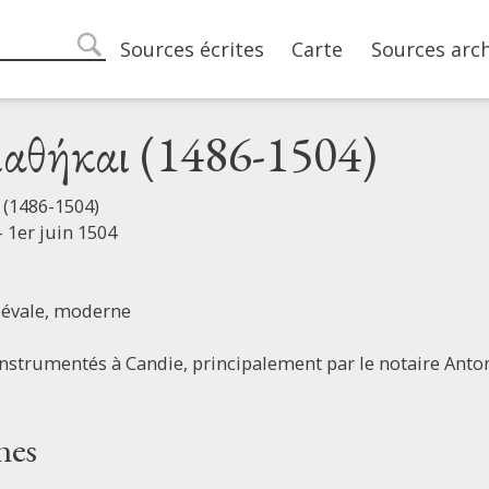
Main navigation
Sources écrites
Carte
Sources arc
search
ιαθήκαι (1486-1504)
 (1486-1504)
 1er juin 1504
évale, moderne
instrumentés à Candie, principalement par le notaire Ant
nes