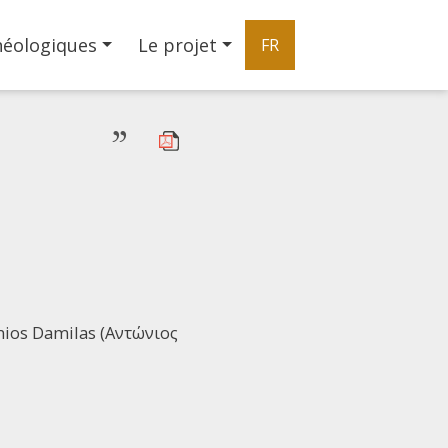
héologiques
Le projet
FR
”
onios Damilas (Αντώνιος