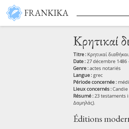
Aller au contenu principal
FRANKIKA
Κρητικαί δ
Titre :
Κρητικαί διαθήκαι
Date :
27 décembre 1486 -
Genre :
actes notariés
Langue :
grec
Période concernée :
médi
Lieux concernés :
Candie
Résumé :
23 testaments 
Δαμηλάς).
Éditions moder