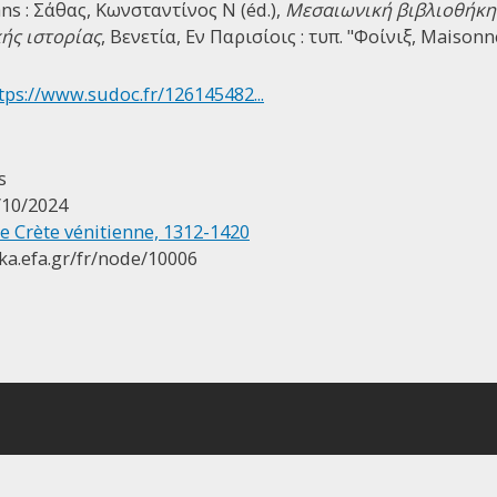
ans : Σάθας, Κωνσταντίνος Ν (éd.),
Μεσαιωνική βιβλιοθήκη 
ής ιστορίας
, Βενετία, Εν Παρισίοις : τυπ. "Φοίνιξ, Maisonn
tps://www.sudoc.fr/126145482...
s
/10/2024
 Crète vénitienne, 1312-1420
ika.efa.gr/fr/node/10006