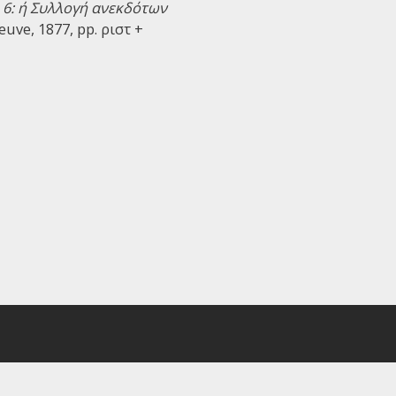
6: ή Συλλογή ανεκδότων
euve, 1877, pp. ριστ +