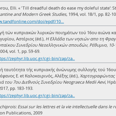
ou, Elli. « 'Till dreadful death do ease my doleful state’: S
antine and Modern Greek Studies
, 1994, vol. 18/1, pp. 82-10
.tandfonline.com/doi/epdf/10....
λογή τών κυπριακών λυρικών ποιημάτων τού 16ου αιώνα κα
γυρίου, Αστέριος (éd.),
Η Ελλάδα των νησιών απο τη Φραγ
ωπαϊκου Συνεδρίου Νεοελληνικών σπουδών, Ρέθυμνο, 10-
4, vol. 1, pp. 59-69.
tps://zephyr.lib.uoc.gr/cgi-bin/zap/za...
ρική ταυτότητα τής κυπριακής άνώνυμης συλλογής τού 16ου 
έφανος Ε. et Καλοκαιρινός, Αλέξης (éd.),
Χαρτογραφώντας 
ικά του 7ου Διεθνούς Συνεδρίου Neograeca Medii Aevi
, Ηρά
17, pp. 183-193.
tps://zephyr.lib.uoc.gr/cgi-bin/zap/za...
chiprois: Essai sur les lettres et la vie intellectuelle dans l
lon Publications, 2009