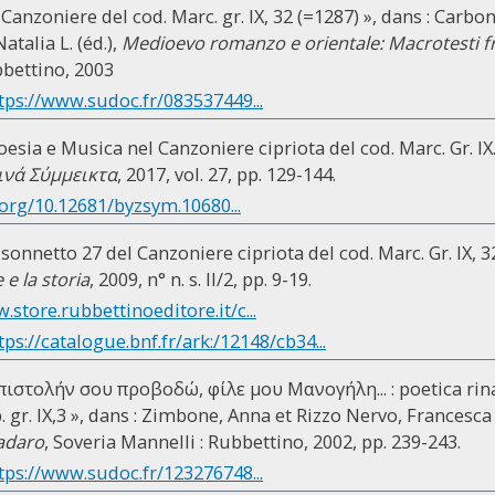
 Canzoniere del cod. Marc. gr. IX, 32 (=1287) », dans : Carb
atalia L. (éd.),
Medioevo romanzo e orientale: Macrotesti f
bbettino, 2003
tps://www.sudoc.fr/083537449...
sia e Musica nel Canzoniere cipriota del cod. Marc. Gr. IX.3
ινά Σύμμεικτα
, 2017, vol. 27, pp. 129-144.
.org/10.12681/byzsym.10680...
sonnetto 27 del Canzoniere cipriota del cod. Marc. Gr. IX, 3
 e la storia
, 2009, n° n. s. II/2, pp. 9-19.
.store.rubbettinoeditore.it/c...
tps://catalogue.bnf.fr/ark:/12148/cb34...
πιστολήν σου προβοδώ, φίλε μου Μανογήλη... : poetica rina
. gr. IX,3 », dans : Zimbone, Anna et Rizzo Nervo, Francesca 
adaro
, Soveria Mannelli : Rubbettino, 2002, pp. 239-243.
tps://www.sudoc.fr/123276748...