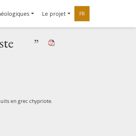
héologiques
Le projet
FR
ste
”
uits en grec chypriote.