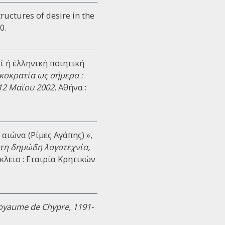
tructures of desire in the
0.
ί ή έλληνική ποιητική
κοκρατία ως σήμερα :
12 Μαϊου 2002
, Αθήνα :
αιώνα (Ρίμες Αγάπης) »,
τη δημώδη λογοτεχνία,
κλειο : Εταιρία Κρητικών
e royaume de Chypre, 1191-