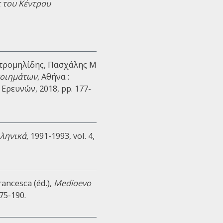
 του Κέντρου
 Κιτρομηλίδης, Πασχάλης Μ
ποιημάτων
, Αθήνα :
ρευνών, 2018, pp. 177-
λληνικά
, 1991-1993, vol. 4,
rancesca (éd.),
Medioevo
175-190.