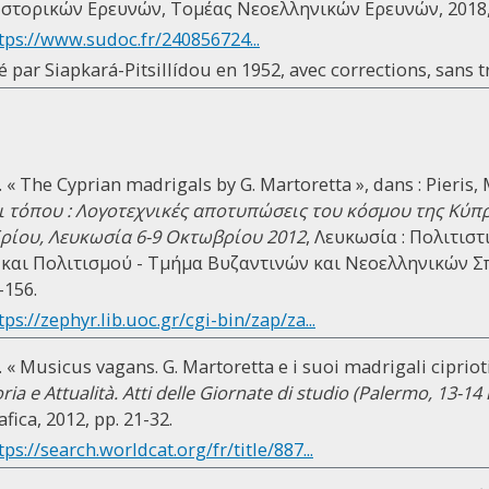
Ιστορικών Ερευνών, Τομέας Νεοελληνικών Ερευνών, 2018, 
tps://www.sudoc.fr/240856724...
té par Siapkará-Pitsillídou en 1952, avec corrections, sans 
« The Cyprian madrigals by G. Martoretta », dans : Pieris, M
ι τόπου : Λογοτεχνικές αποτυπώσεις του κόσμου της Κύπρ
ρίου, Λευκωσία 6-9 Οκτωβρίου 2012
, Λευκωσία : Πολιτιστ
 και Πολιτισμού - Τμήμα Βυζαντινών και Νεοελληνικών 
-156.
tps://zephyr.lib.uoc.gr/cgi-bin/zap/za...
 « Musicus vagans. G. Martoretta e i suoi madrigali ciprioti
oria e Attualità. Atti delle Giornate di stu­dio (Palermo, 13-
fica, 2012, pp. 21-32.
tps://search.worldcat.org/fr/title/887...