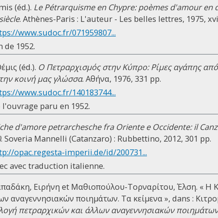
mis (éd.).
Le Pétrarquisme en Chypre: poèmes d'amour en di
siècle
. Athènes-Paris : L'auteur - Les belles lettres, 1975, xv
tps://www.sudoc.fr/071959807...
n de 1952.
μις (éd.).
Ο Πετραρχισμός στην Κύπρο: Ρίμες αγάπης από
την κοινή μας γλώσσα
. Αθήνα, 1976, 331 pp.
tps://www.sudoc.fr/140183744...
 l'ouvrage paru en 1952.
iche d'amore petrarchesche fra Oriente e Occidente: il Canz
)
. Soveria Mannelli (Catanzaro) : Rubbettino, 2012, 301 pp.
tp://opac.regesta-imperii.de/id/200731...
ec avec traduction italienne.
Παπαδάκη, Ειρήνη et Μαθιοπούλου-Τορναρίτου, Έλση. « Η
ν αναγεννησιακών ποιημάτων. Τα κείμενα », dans : Κιτρ
λογή πετραρχικών και άλλων αναγεννησιακών ποιημάτω