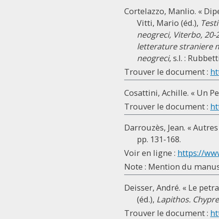
Cortelazzo, Manlio. « Dip
Vitti, Mario (éd.),
Testi
neogreci, Viterbo, 20-
letterature straniere 
neogreci
, s.l. : Rubbet
Trouver le document :
ht
Cosattini, Achille. « Un P
Trouver le document :
ht
Darrouzès, Jean. « Autre
pp. 131-168.
Voir en ligne :
https://www
Note : Mention du manuscr
Deisser, André. « Le petr
(éd.),
Lapithos. Chypre
Trouver le document :
ht