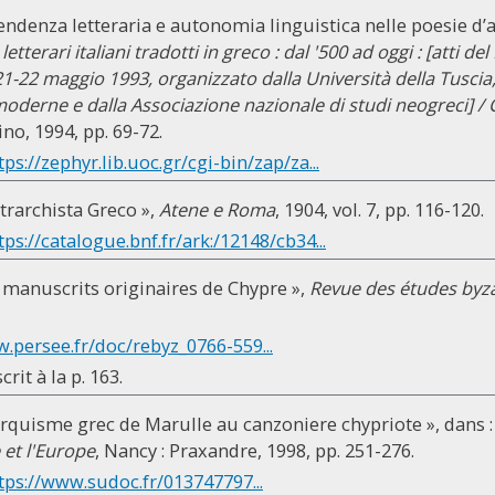
endenza letteraria e autonomia linguistica nelle poesie d’a
 letterari italiani tradotti in greco : dal '500 ad oggi : [atti d
21-22 maggio 1993, organizzato dalla Università della Tuscia,
moderne e dalla Associazione nazionale di studi neogreci] /
tino, 1994, pp. 69-72.
tps://zephyr.lib.uoc.gr/cgi-bin/zap/za...
etrarchista Greco »,
Atene e Roma
, 1904, vol. 7, pp. 116-120.
tps://catalogue.bnf.fr/ark:/12148/cb34...
s manuscrits originaires de Chypre »,
Revue des études byz
.persee.fr/doc/rebyz_0766-559...
it à la p. 163.
arquisme grec de Marulle au canzoniere chypriote », dans 
 et l'Europe
, Nancy : Praxandre, 1998, pp. 251-276.
tps://www.sudoc.fr/013747797...