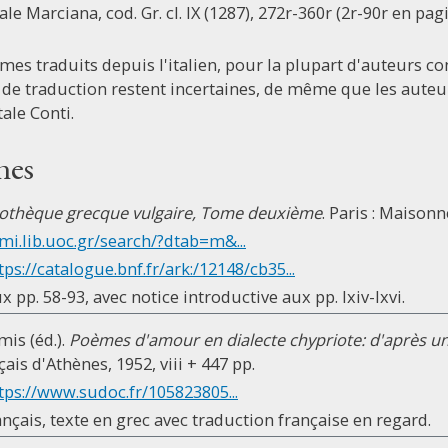
le Marciana, cod. Gr. cl. IX (1287), 272r-360r (2r-90r en pa
mes traduits depuis l'italien, pour la plupart d'auteurs co
 de traduction restent incertaines, de même que les auteurs
ale Conti.
nes
iothèque grecque vulgaire, Tome deuxième
. Paris : Maisonn
mi.lib.uoc.gr/search/?dtab=m&...
tps://catalogue.bnf.fr/ark:/12148/cb35...
ux pp. 58-93, avec notice introductive aux pp. lxiv-lxvi.
mis (éd.).
Poèmes d'amour en dialecte chypriote: d'après un
çais d'Athènes, 1952, viii + 447 pp.
tps://www.sudoc.fr/105823805...
ançais, texte en grec avec traduction française en regard.