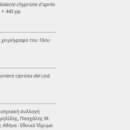
alecte chypriote d'après
i + 443 pp.
 χειρόγραφο του 16ου
oniere cipriota del cod.
 Κυπριακή συλλογή
ομηλίδης, Πασχάλης Μ.
ν
, Αθήνα : Εθνικό Ίδρυμα