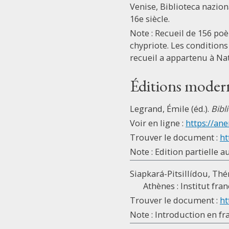
Venise, Biblioteca naziona
16e siècle.
Note : Recueil de 156 poè
chypriote. Les conditions
recueil a appartenu à Nat
Éditions moder
Legrand, Émile (éd.).
Bibl
Voir en ligne :
https://ane
Trouver le document :
ht
Note : Edition partielle a
Siapkará-Pitsillídou, Thé
Athènes : Institut fran
Trouver le document :
ht
Note : Introduction en fr