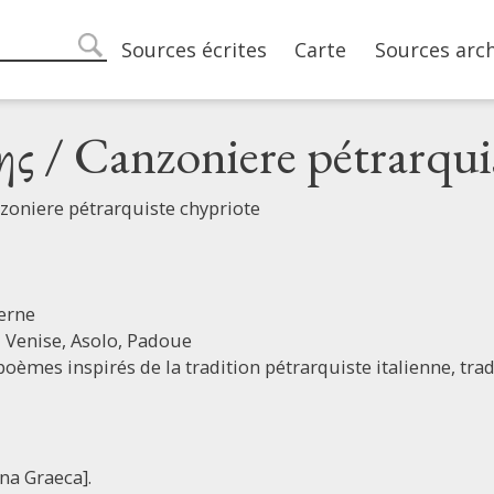
Main navigation
Sources écrites
Carte
Sources arc
search
ης / Canzoniere pétrarqui
zoniere pétrarquiste chypriote
erne
,
Venise,
Asolo,
Padoue
poèmes inspirés de la tradition pétrarquiste italienne, trad
na Graeca].