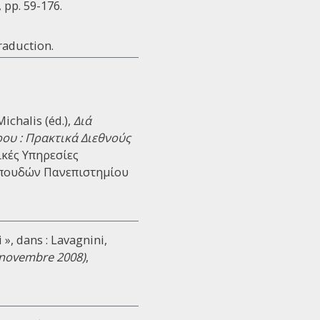
pp. 59-176.
traduction.
ichalis (éd.),
Διά
ου : Πρακτικά Διεθνούς
ικές Υπηρεσίες
Σπουδών Πανεπιστημίου
 », dans : Lavagnini,
14 novembre 2008)
,