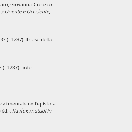
onaro, Giovanna, Creazzo,
ra Oriente e Occidente
,
2 (=1287): Il caso della
2 (=1287): note
scimentale nell’epistola
(éd.),
Κανίσκιν: studi in