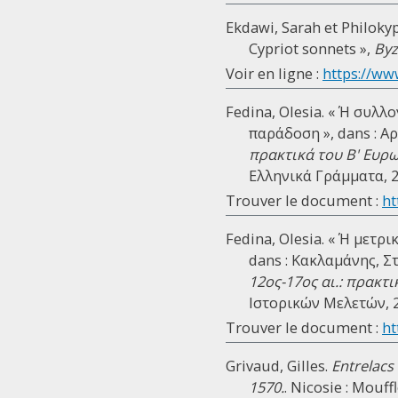
Ekdawi, Sarah et Philokypr
Cypriot sonnets »,
Byz
Voir en ligne :
https://www
Fedina, Olesia. « Ή συλ
παράδοση », dans : Αρ
πρακτικά του Β' Ευρ
Ελληνικά Γράμματα, 200
Trouver le document :
ht
Fedina, Olesia. « Ή μετ
dans : Κακλαμάνης, Στ
12ος-17ος αι.: πρακτ
Ιστορικών Μελετών, 20
Trouver le document :
ht
Grivaud, Gilles.
Entrelacs 
1570.
. Nicosie : Mouff