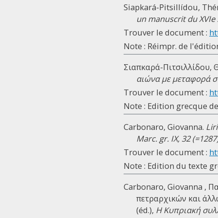
Siapkará-Pitsillídou, Thé
un manuscrit du XVIe 
Trouver le document :
ht
Note : Réimpr. de l'éditio
Σιαπκαρά-Πιτσιλλίδου, Θέ
αιώνα με μεταφορά σ
Trouver le document :
ht
Note : Εdition grecque de
Carbonaro, Giovanna.
Lir
Marc. gr. IX, 32 (=1287
Trouver le document :
ht
Note : Edition du texte gr
Carbonaro, Giovanna , 
πετραρχικών και άλλω
(éd.),
Η Κυπριακή συλ