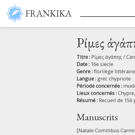
Aller au contenu principal
FRANKIKA
Ρίμες άγάπ
Titre :
Ρίμες άγάπης / Can
Date :
16e siècle
Genre :
florilège littéraire
Langue :
grec chypriote
Période concernée :
mod
Lieux concernés :
Chypre
Résumé :
Recueil de 156 
Manuscrits
[Natale Comitibus Carmi