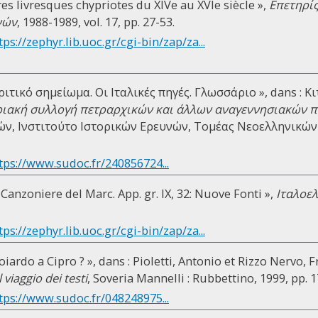
res livresques chypriotes du XIVe au XVIe siècle »,
Επετηρίς
νών
, 1988-1989, vol. 17, pp. 27-53.
tps://zephyr.lib.uoc.gr/cgi-bin/zap/za...
ριτικό σημείωμα. Οι Ιταλικές πηγές. Γλωσσάριο », dans :
ιακή συλλογή πετραρχικών και άλλων αναγεννησιακών 
ν, Ινστιτούτο Ιστορικών Ερευνών, Τομέας Νεοελληνικών Ε
tps://www.sudoc.fr/240856724...
 Canzoniere del Marc. App. gr. IX, 32: Nuove Fonti »,
Ιταλοε
tps://zephyr.lib.uoc.gr/cgi-bin/zap/za...
ardo a Cipro ? », dans : Pioletti, Antonio et Rizzo Nervo, F
 viaggio dei testi
, Soveria Mannelli : Rubbettino, 1999, pp. 
tps://www.sudoc.fr/048248975...