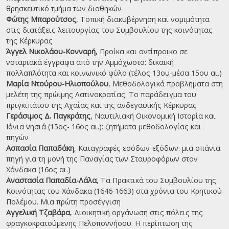
θρησκευτικό τμήμα των διαθηκών
Φώτης Μπαρούτσος
, Τοπική διακυβέρνηση και νομιμότητα
στις διατάξεις λειτουργίας του Συμβουλίου της κοινότητας
της Κέρκυρας
Άγγελ Nικολάου-Kονναρή
, Προίκα και αντίπροικο σε
νοταριακά έγγραφα από την Αμμόχωστο: δικαϊκή
πολλαπλότητα και κοινωνικό φύλο (τέλος 13ου-μέσα 15ου αι.)
Μαρία Ντούρου-Ηλιοπούλου
, Μεθοδολογικά προβλήματα στη
μελέτη της πρώιμης Λατινοκρατίας. Το παράδειγμα του
πριγκιπάτου της Αχαΐας και της ανδεγαυικής Κέρκυρας
Γεράσιμος Δ. Παγκράτης
, Ναυτιλιακή Οικονομική Ιστορία και
Ιόνια νησιά (15ος- 16ος αι.): ζητήματα μεθοδολογίας και
πηγών
Ασπασία Παπαδάκη
, Καταγραφές εσόδων-εξόδων: μια σπάνια
πηγή για τη μονή της Παναγίας των Σταυροφόρων στον
Χάνδακα (16ος αι.)
Αναστασία Παπαδία-Λάλα
, Τα Πρακτικά του Συμβουλίου της
Κοινότητας του Χάνδακα (1646-1663) στα χρόνια του Κρητικού
Πολέμου. Mια πρώτη προσέγγιση
Αγγελική Τζαβάρα
, Διοικητική οργάνωση στις πόλεις της
φραγκοκρατούμενης Πελοποννήσου. Η περίπτωση της