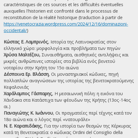
caractéristiques de ces sources et les difficultés éventuelles
auxquelles l'historien est confronté dans le processus de
reconstitution de la réalité historique (traduction à partir de
https://venetocrazia.wordpress.com/2024/12/16/dominazioni-
occidentali/
)
Κώστας Ε. Λαμπρινός
, Ιστορία της Λατινοκρατίας στον
ελληνικό χώρο: μορφολογία και προβλήματα των πηγών
Χρύσα Μαλτέζου,
Συναισθήματα, αισθητικές αντιλήψεις και
μικρές ανθρώπινες ιστορίες στα βιβλία ενός βενετού
νοταρίου στην Κρήτη τον 15ο αιώνα
Δέσποινα Ερ. Βλάσση
, Οι μοναστηριακοί κώδικες, πηγή
πολλαπλών αναγνώσεων της ιστορίας της βενετοκρατούμενης
Κεφαλονιάς
Χαράλαμπος Γάσπαρης
, Η μεσαιωνική πόλη: η εικόνα του
Χάνδακα στα Κατάστιχα των φέουδων της Κρήτης (13ος-14ος
αι.)
Παναγιώτης Κ. Ιωάννου
, Οι πραγματείες περί τέχνης κατά τον
18ο αιώνα και ο λόγος περί «νατουράλε»
Ν. Ε. Καραπιδάκης
, Για την ιστορία των θεσμών της Κέρκυρας
κατά τη Βενετοκρατία: ο κώδικας Ordini del Consiglio della