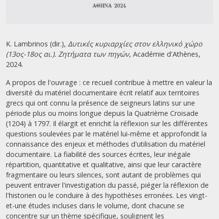
K. Lambrinos (dir.),
Δυτικές κυριαρχίες στον ελληνικό χώρο
(13ος-18ος αι.). Ζητήματα των πηγών
, Académie d'Athènes,
2024.
A propos de l'ouvrage : ce recueil contribue à mettre en valeur la
diversité du matériel documentaire écrit relatif aux territoires
grecs qui ont connu la présence de seigneurs latins sur une
période plus ou moins longue depuis la Quatrième Croisade
(1204) à 1797. Il élargit et enrichit la réflexion sur les différentes
questions soulevées par le matériel lui-même et approfondit la
connaissance des enjeux et méthodes d'utilisation du matériel
documentaire. La fiabilité des sources écrites, leur inégale
répartition, quantitative et qualitative, ainsi que leur caractère
fragmentaire ou leurs silences, sont autant de problèmes qui
peuvent entraver l'investigation du passé, piéger la réflexion de
l'historien ou le conduire à des hypothèses erronées. Les vingt-
et-une études incluses dans le volume, dont chacune se
concentre sur un thème spécifique, soulignent les