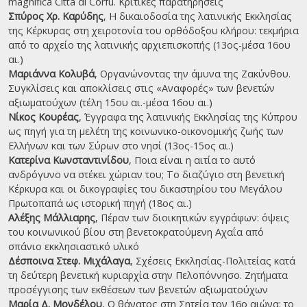
magnifica Città di Corfù. Κριτικές παρατηρήσεις
Σπύρος Χρ. Καρύδης
, Η δικαιοδοσία της λατινικής Εκκλησίας
της Κέρκυρας στη χειροτονία του ορθόδοξου κλήρου: τεκμήρια
από το αρχείο της λατινικής αρχιεπισκοπής (13ος-μέσα 16ου
αι.)
Mαριάννα Κολυβά
, Οργανώνοντας την άμυνα της Ζακύνθου.
Συγκλίσεις και αποκλίσεις στις «Aναφορές» των βενετών
αξιωματούχων (τέλη 15ου αι.-μέσα 16ου αι.)
Nίκος Κουρέας
, Έγγραφα της λατινικής Εκκλησίας της Κύπρου
ως πηγή για τη μελέτη της κοινωνικο-οικονομικής ζωής των
Ελλήνων και των Σύρων στο νησί (13ος-15ος αι.)
Κατερίνα Κωνσταντινίδου
, Ποια είναι η αιτία το αυτό
ανδρόγυνο να στέκει χώριαν του; Το διαζύγιο στη βενετική
Κέρκυρα και οι δικογραφίες του δικαστηρίου του Μεγάλου
Πρωτοπαπά ως ιστορική πηγή (18oς αι.)
Αλέξης Μάλλιαρης
, Πέραν των διοικητικών εγγράφων: όψεις
του κοινωνικού βίου στη βενετοκρατούμενη Αχαΐα από
σπάνιο εκκλησιαστικό υλικό
Δέσποινα Στεφ. Μιχάλαγα
, Σχέσεις Εκκλησίας-Πολιτείας κατά
τη δεύτερη βενετική κυριαρχία στην Πελοπόννησο. Ζητήματα
προσέγγισης των εκθέσεων των βενετών αξιωματούχων
Μαρία Δ. Μονδέλου
, Ο θάνατος στη Σητεία τον 16ο αιώνα: το