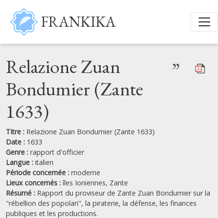
Aller au contenu principal
FRANKIKA
Relazione Zuan
”
Bondumier (Zante
1633)
Titre :
Relazione Zuan Bondumier (Zante 1633)
Date :
1633
Genre :
rapport d'officier
Langue :
italien
Période concernée :
moderne
Lieux concernés :
îles Ioniennes,
Zante
Résumé :
Rapport du proviseur de Zante Zuan Bondumier sur la
"rébellion des popolari", la piraterie, la défense, les finances
publiques et les productions.