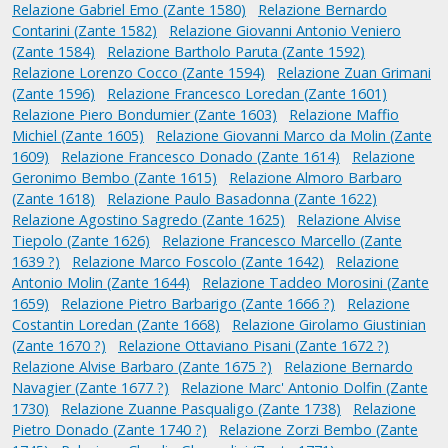
Relazione Gabriel Emo (Zante 1580)
Relazione Bernardo
Contarini (Zante 1582)
Relazione Giovanni Antonio Veniero
(Zante 1584)
Relazione Bartholo Paruta (Zante 1592)
Relazione Lorenzo Cocco (Zante 1594)
Relazione Zuan Grimani
(Zante 1596)
Relazione Francesco Loredan (Zante 1601)
Relazione Piero Bondumier (Zante 1603)
Relazione Maffio
Michiel (Zante 1605)
Relazione Giovanni Marco da Molin (Zante
1609)
Relazione Francesco Donado (Zante 1614)
Relazione
Geronimo Bembo (Zante 1615)
Relazione Almoro Barbaro
(Zante 1618)
Relazione Paulo Basadonna (Zante 1622)
Relazione Agostino Sagredo (Zante 1625)
Relazione Alvise
Tiepolo (Zante 1626)
Relazione Francesco Marcello (Zante
1639 ?)
Relazione Marco Foscolo (Zante 1642)
Relazione
Antonio Molin (Zante 1644)
Relazione Taddeo Morosini (Zante
1659)
Relazione Pietro Barbarigo (Zante 1666 ?)
Relazione
Costantin Loredan (Zante 1668)
Relazione Girolamo Giustinian
(Zante 1670 ?)
Relazione Ottaviano Pisani (Zante 1672 ?)
Relazione Alvise Barbaro (Zante 1675 ?)
Relazione Bernardo
Navagier (Zante 1677 ?)
Relazione Marc' Antonio Dolfin (Zante
1730)
Relazione Zuanne Pasqualigo (Zante 1738)
Relazione
Pietro Donado (Zante 1740 ?)
Relazione Zorzi Bembo (Zante