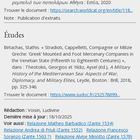
ρεμπελιό των ποπολάρων
. Αθήνα : Εστία, 2020
Trouver le document :
https://search.worldcat.org/en/title/118...
Note : Publication d'extraits.
Études
Birtachas, Stathis. « Stradioti, Cappelletti, Compagnie or Milizie
Greche: ‘Greek’ Mounted and Foot Mercenary Companies in
the Venetian State (Fifteenth to Eighteenth Centuries) »,
dans : Theotokis, Georgios et Yıldız, Aysel (éd.),
A Military
History of the Mediterranean Sea: Aspects of War,
Diplomacy, and Military Elites
, Leyde, Boston : Brill, 2018,
pp. 325-346.
Trouver le document :
https://www.sudoc.fr/232578699...
Rédaction :
Voisin, Ludivine
Dernière mise à jour :
18/10/2025
Voir aussi :
Relazione Matheo Barbadico (Zante 1534)
Relazione Andrea di Priuli (Zante 1552)
Relazione Francesco
Soranzo (Zante 1563 ?)
Relazione Alvise Minotto (Zante 1578)