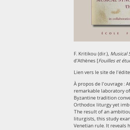
F. Kritikou (dir.),
Musical S
d’Athènes [
Fouilles et ét
Lien vers le site de l'édit
À propos de l'ouvrage : A
remarkable laboratory of
Byzantine tradition conve
Orthodox liturgy yet imb
The result of an ambitiou
liturgists, this study ex
Venetian rule. It reveals