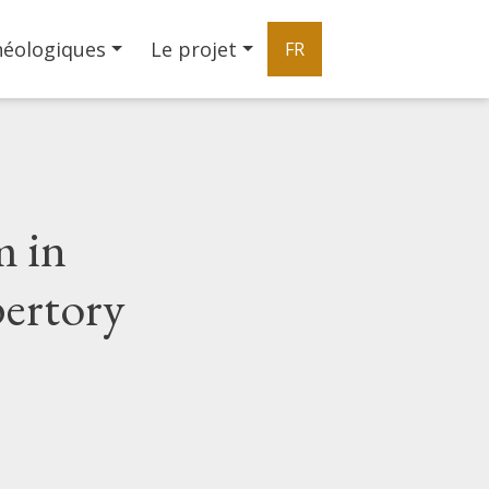
héologiques
Le projet
FR
m in
pertory