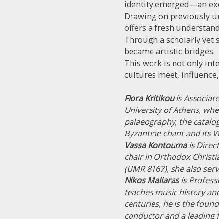
identity emerged—an exc
Drawing on previously un
offers a fresh understan
Through a scholarly yet s
became artistic bridges.
This work is not only inte
cultures meet, influence
Flora Kritikou
is Associat
University of Athens, wh
palaeography, the catalog
Byzantine chant and its 
Vassa Kontouma
is Direc
chair in Orthodox Christi
(UMR 8167), she also serv
Nikos Maliaras
is Profess
teaches music history and
centuries, he is the foun
conductor and a leading f