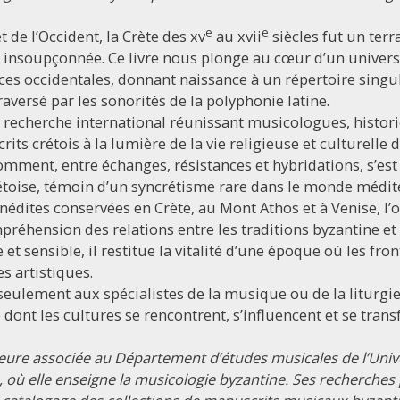
e
e
t de l’Occident, la Crète des xv
au xvii
siècles fut un ter
 insoupçonnée. Ce livre nous plonge au cœur d’un univers 
ces occidentales, donnant naissance à un répertoire singuli
raversé par les sonorités de la polyphonie latine.
e recherche international réunissant musicologues, historie
its crétois à la lumière de la vie religieuse et culturelle 
comment, entre échanges, résistances et hybridations, s’est
toise, témoin d’un syncrétisme rare dans le monde médit
nédites conservées en Crète, au Mont Athos et à Venise, l
éhension des relations entre les traditions byzantine et 
 et sensible, il restitue la vitalité d’une époque où les fro
s artistiques.
 seulement aux spécialistes de la musique ou de la liturgie 
e dont les cultures se rencontrent, s’influencent et se tr
eure associée au Département d’études musicales de l’Unive
 où elle enseigne la musicologie byzantine. Ses recherches 