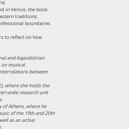
ld.
d in Venice, the book
stern traditions.
confessional boundaries
ers to reflect on how
nal and Kapodistrian
 on musical
interrelations between
E), where she holds the
terranée research unit
s.
y of Athens, where he
usic of the 19th and 20th
ell as an active
.