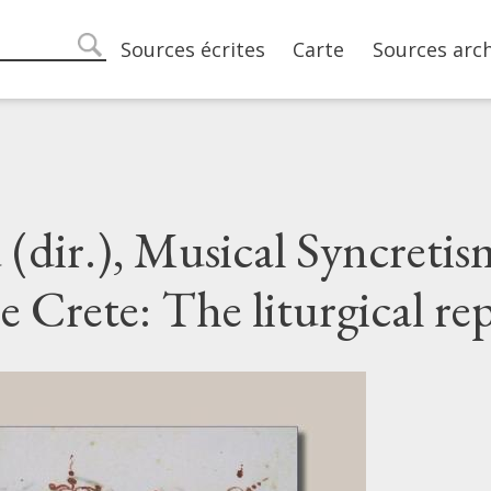
Main navigation
Sources écrites
Carte
Sources arc
search
 (dir.), Musical Syncretis
 Crete: The liturgical re