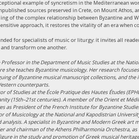
eptional example of syncretism in the Mediterranean wor
published sources preserved in Crete, on Mount Athos, an
ding of the complex relationship between Byzantine and We
ensitive approach, it restores the vitality of an era when 
nded for specialists of music or liturgy: it invites all read
, and transform one another.
e Professor in the Department of Music Studies at the Natio
ere she teaches Byzantine musicology. Her research focuses
uing of Byzantine musical manuscript collections, and the 
Western counterparts.
tor of Studies at the École Pratique des Hautes Études (EPH
anity (15th–21st centuries). A member of the Orient et Médi
es as President of the French Institute for Byzantine Studie
or of Musicology at the National and Kapodistrian Universit
 analysis. A specialist in Byzantine and Modern Greek art m
der and chairman of the Athens Philharmonia Orchestra, as w
igure in the study and promotion of Greek musical heritage