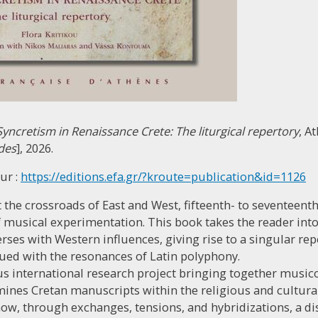
yncretism in Renaissance Crete: The liturgical repertory
, A
udes
], 2026.
eur :
https://editions.efa.gr/?kroute=publication&id=1126
t the crossroads of East and West, fifteenth- to seventeen
 musical experimentation. This book takes the reader int
rses with Western influences, giving rise to a singular r
ued with the resonances of Latin polyphony.
s international research project bringing together musico
amines Cretan manuscripts within the religious and cultural
 how, through exchanges, tensions, and hybridizations, a di