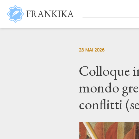
Aller au contenu principal
FRANKIKA
28 MAI 2026
Colloque i
mondo grec
conflitti (