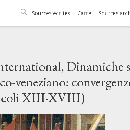
Main navigation
Sources écrites
Carte
Sources arc
search
nternational, Dinamiche so
o-veneziano: convergenze,
secoli XIII-XVIII)