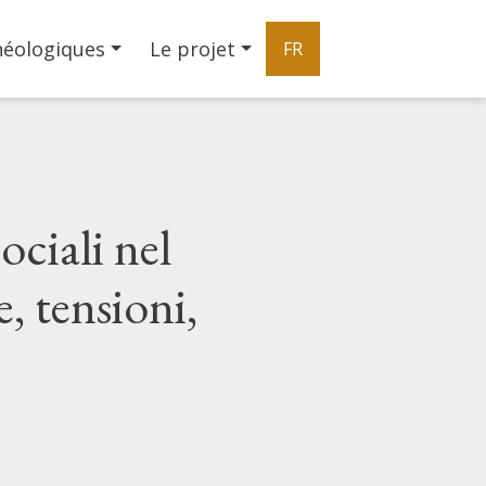
héologiques
Le projet
FR
ciali nel
 tensioni,