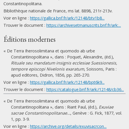
Constantinopolitana.
Bibliothèque nationale de France, ms lat. 8898, 211r-213v.
Voir en ligne :
https://gallica.bnf.fr/ark:/12148/btv1b8...
Trouver le document :
https://archivesetmanuscrits.bnf.fr/ark:...
Éditions modernes
« De Terra Iherosolimitana et quomodo ab urbe
Constantinopolitana », dans : Poquet, Alexandre, (éd.),
Rituale seu mandatum insignis ecclesiae Suessionesis,
tempore episcopi Nivelonis exaratum
, Soissons, Paris :
apud editores, Didron, 1856, pp. 265-270.
Voir en ligne :
https://gallica.bnf.fr/ark:/12148/bpt6k9...
Trouver le document :
https://catalogue.bnf.fr/ark:/12148/cb36...
« De Terra Iherosolimitana et quomodo ab urbe
Constantinopolitana », dans : Riant Paul, (éd.),
Exuviae
sacrae Constantinopolitanae…
, Genève : G. Fick, 1877, vol.
1, pp. 3-9.
Voir en ligne :
https://archive.org/details/exuvisacrcon...