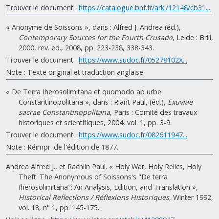
Trouver le document :
https://catalogue.bnf.fr/ark:/12148/cb31...
« Anonyme de Soissons », dans : Alfred J. Andrea (éd.),
Contemporary Sources for the Fourth Crusade
, Leide : Brill,
2000, rev. ed., 2008, pp. 223-238, 338-343.
Trouver le document :
https://www.sudoc.fr/05278102X...
Note : Texte original et traduction anglaise
« De Terra Iherosolimitana et quomodo ab urbe
Constantinopolitana », dans : Riant Paul, (éd.),
Exuviae
sacrae Constantinopolitana
, Paris : Comité des travaux
historiques et scientifiques, 2004, vol. 1, pp. 3-9.
Trouver le document :
https://www.sudoc.fr/082611947...
Note : Réimpr. de l'édition de 1877.
Andrea Alfred J., et Rachlin Paul. « Holy War, Holy Relics, Holy
Theft: The Anonymous of Soissons's "De terra
Iherosolimitana": An Analysis, Edition, and Translation »,
Historical Reflections / Réflexions Historiques
, Winter 1992,
vol. 18, n° 1, pp. 145-175.