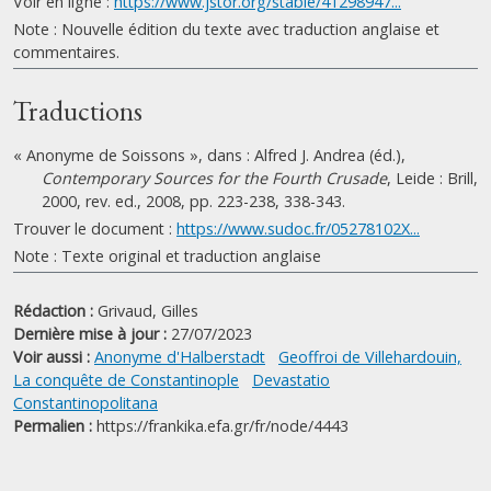
Voir en ligne :
https://www.jstor.org/stable/41298947...
Note : Nouvelle édition du texte avec traduction anglaise et
commentaires.
Traductions
« Anonyme de Soissons », dans : Alfred J. Andrea (éd.),
Contemporary Sources for the Fourth Crusade
, Leide : Brill,
2000, rev. ed., 2008, pp. 223-238, 338-343.
Trouver le document :
https://www.sudoc.fr/05278102X...
Note : Texte original et traduction anglaise
Rédaction :
Grivaud, Gilles
Dernière mise à jour :
27/07/2023
Voir aussi :
Anonyme d'Halberstadt
Geoffroi de Villehardouin,
La conquête de Constantinople
Devastatio
Constantinopolitana
Permalien :
https://frankika.efa.gr/fr/node/4443