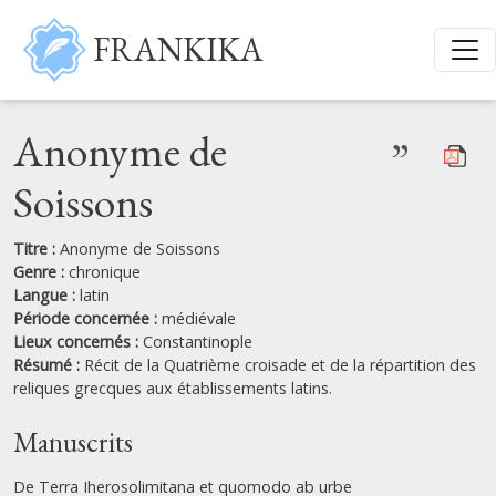
Aller au contenu principal
FRANKIKA
Anonyme de
”
Soissons
Titre :
Anonyme de Soissons
Genre :
chronique
Langue :
latin
Période concernée :
médiévale
Lieux concernés :
Constantinople
Résumé :
Récit de la Quatrième croisade et de la répartition des
reliques grecques aux établissements latins.
Manuscrits
De Terra Iherosolimitana et quomodo ab urbe