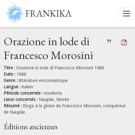
Aller au contenu principal
FRANKIKA
Orazione in lode di
”
Francesco Morosini
Titre :
Orazione in lode di Francesco Morosini 1686
Date :
1686
Genre :
littérature encomiastique
Langue :
italien
Période concernée :
moderne
Lieux concernés :
Nauplie,
Morée
Résumé :
Eloge à la gloire de Francesco Morosini, conquéreur
de Nauplie.
Éditions anciennes