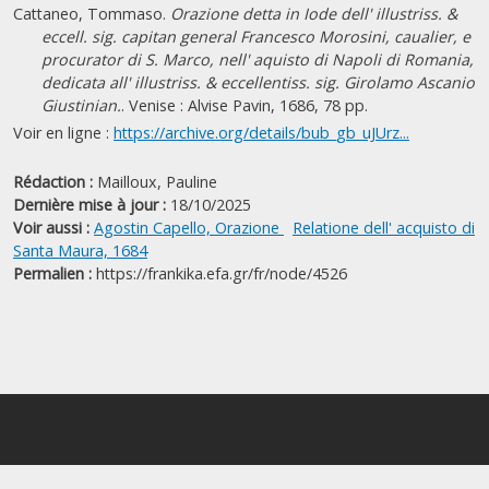
Cattaneo, Tommaso.
Orazione detta in Iode dell' illustriss. &
eccell. sig. capitan general Francesco Morosini, caualier, e
procurator di S. Marco, nell' aquisto di Napoli di Romania,
dedicata all' illustriss. & eccellentiss. sig. Girolamo Ascanio
Giustinian.
. Venise : Alvise Pavin, 1686, 78 pp.
Voir en ligne :
https://archive.org/details/bub_gb_uJUrz...
Rédaction :
Mailloux, Pauline
Dernière mise à jour :
18/10/2025
Voir aussi :
Agostin Capello, Orazione
Relatione dell' acquisto di
Santa Maura, 1684
Permalien :
https://frankika.efa.gr/fr/node/4526