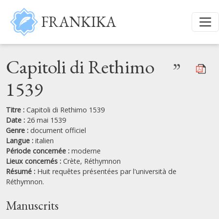
Aller au contenu principal
FRANKIKA
Capitoli di Rethimo
”
1539
Titre :
Capitoli di Rethimo 1539
Date :
26 mai 1539
Genre :
document officiel
Langue :
italien
Période concernée :
moderne
Lieux concernés :
Crète,
Réthymnon
Résumé :
Huit requêtes présentées par l'università de
Réthymnon.
Manuscrits