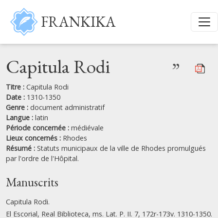
Aller au contenu principal
FRANKIKA
Capitula Rodi
”
Titre :
Capitula Rodi
Date :
1310-1350
Genre :
document administratif
Langue :
latin
Période concernée :
médiévale
Lieux concernés :
Rhodes
Résumé :
Statuts municipaux de la ville de Rhodes promulgués
par l'ordre de l'Hôpital.
Manuscrits
Capitula Rodi.
El Escorial, Real Biblioteca, ms. Lat. P. II. 7, 172r-173v. 1310-1350.