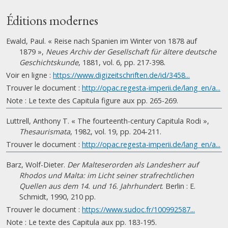
Éditions modernes
Ewald, Paul. « Reise nach Spanien im Winter von 1878 auf
1879 »,
Neues Archiv der Gesellschaft für ältere deutsche
Geschichtskunde
, 1881, vol. 6, pp. 217-398.
Voir en ligne :
https://www.digizeitschriften.de/id/3458...
Trouver le document :
http://opac.regesta-imperii.de/lang_en/a...
Note : Le texte des Capitula figure aux pp. 265-269.
Luttrell, Anthony T. « The fourteenth-century Capitula Rodi »,
Thesaurismata
, 1982, vol. 19, pp. 204-211.
Trouver le document :
http://opac.regesta-imperii.de/lang_en/a...
Barz, Wolf-Dieter.
Der Malteserorden als Landesherr auf
Rhodos und Malta: im Licht seiner strafrechtlichen
Quellen aus dem 14. und 16. Jahrhundert
. Berlin : E.
Schmidt, 1990, 210 pp.
Trouver le document :
https://www.sudoc.fr/100992587...
Note : Le texte des Capitula aux pp. 183-195.